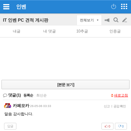
인벤
IT 인벤 PC 견적 게시판
전체보기
공
검
글
지
색
내글
내 댓글
10추글
인증글
on/off
쓰
기
[본문 보기]
댓글
(1)
등록순
|
최신순
새로고침
카페모카
26-05-06 03:33
신고
|
공감 확인
말씀 감사합니다.
답글
0
0