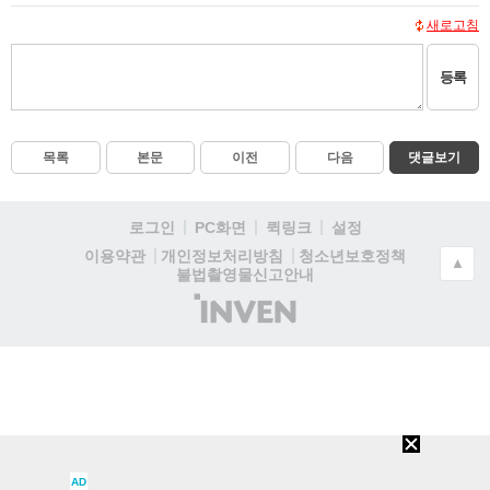
새로고침
등록
목록
본문
이전
다음
댓글보기
로그인
PC화면
퀵링크
설정
청소년보호정책
이용약관
개인정보처리방침
▲
불법촬영물신고안내
(주)
인
벤
AD