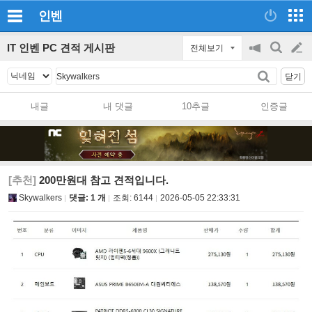
인벤
IT 인벤 PC 견적 게시판
전체보기
공
검
글
지
색
닫기
on/off
쓰
내글
내 댓글
10추글
인증글
기
[추천]
200만원대 참고 견적입니다.
Skywalkers
댓글: 1 개
조회:
6144
2026-05-05 22:33:31