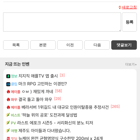
새로고침
등록
목록
본문
이전
다음
댓글보기
지금 뜨는 인벤
더보기+
[3]
치지직 애플TV 앱 출시
정보
마크 RPG 고민하는 이경민?
클립
[58]
ㅇㅂ ) 재밌게 까네
메이플
[29]
결국 돌고 돌아 와우
와우
[265]
베라서버 1위길드 내 대규모 인원이탈종용 추정사건
메이플
'하늘 위의 공포' 도전과제 달성법
비스트
라스트 에포크 시즌5 - 서리화신의 분노 티저
PV
제주도 아이들과 다녀왔습니다.
여행
뉴케어 완전 균형영양식 구수한맛 200ml x 24개
핫딜