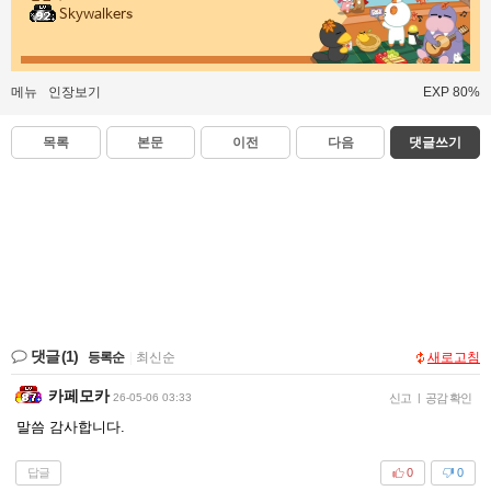
Skywalkers
메뉴
인장보기
EXP 80%
목록
본문
이전
다음
댓글쓰기
댓글
(1)
등록순
|
최신순
새로고침
카페모카
26-05-06 03:33
신고
|
공감 확인
말씀 감사합니다.
답글
0
0