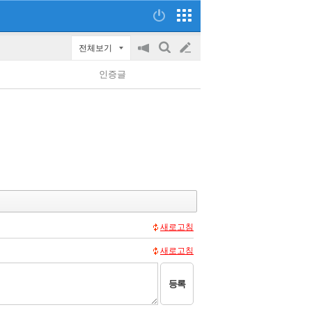
전체보기
공
검
글
지
색
인증글
on/off
쓰
기
새로고침
새로고침
등록