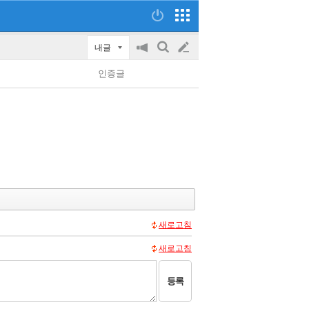
내글
공
검
글
지
색
인증글
on/off
쓰
기
새로고침
새로고침
등록