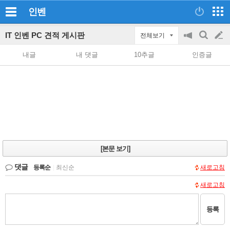
인벤
IT 인벤 PC 견적 게시판
전체보기
공
검
글
지
색
내글
내 댓글
10추글
인증글
on/off
쓰
기
[본문 보기]
댓글
등록순
|
최신순
새로고침
새로고침
등록