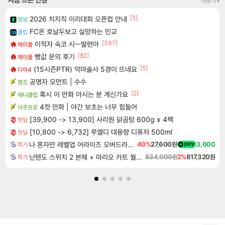
더보기+
[5]
2026 치지직 이리대회 오픈컵 안내
정보
FC온 호날두보고 실망하는 민교
클립
[347]
이적자 숙코 시ㅡ발련아
메이플
[82]
빵값 문의 후기
메이플
[5]
(15시즌PTR) 악마술사 5경이 뜨네요
디아4
공명자 모먼트 | 수수
명조
[2]
혹시 이 만화 아시는 분 계신가요
애니클립
4컷 만화 | 야간 보초는 너무 힘들어
아주프로
[39,900 -> 13,900] 사리원 닭곰탕 600g x 4팩
핫딜
[10,800 -> 6,732] 루엘디 대용량 디퓨저 500ml
핫딜
나 혼자만 레벨업 어라이즈 오버드라이브 Solo Leveling Arise
40%
27,600원
3,000
특가
닌텐도 스위치 2 본체 + 마리오 카트 월드 + 포켓몬 포코피아 번들
834,000원
2%
817,320원
특가