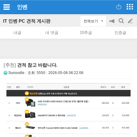
인벤
IT 인벤 PC 견적 게시판
전체보기
공
검
글
지
색
내글
내 댓글
10추글
인증글
on/off
쓰
기
[추천]
견적 참고 바랍니다.
Sunoodle
조회:
5550
2026-05-06 06:22:06