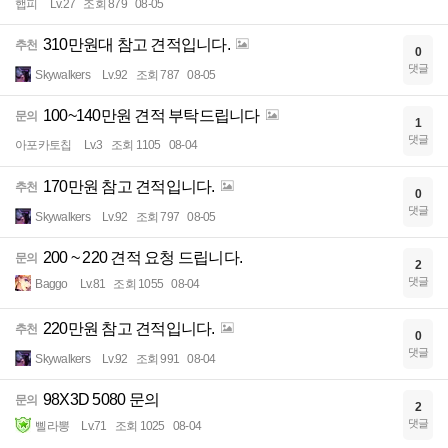
햅피
Lv.27
조회 879
08-05
310만원대 참고 견적입니다.
추천
0
댓글
Skywalkers
Lv.92
조회 787
08-05
100~140만원 견적 부탁드립니다
문의
1
댓글
아포카토칩
Lv.3
조회 1105
08-04
170만원 참고 견적입니다.
추천
0
댓글
Skywalkers
Lv.92
조회 797
08-05
200 ~ 220 견적 요청 드립니다.
문의
2
댓글
Baggo
Lv.81
조회 1055
08-04
220만원 참고 견적입니다.
추천
0
댓글
Skywalkers
Lv.92
조회 991
08-04
98X3D 5080 문의
문의
2
댓글
삘라뽕
Lv.71
조회 1025
08-04