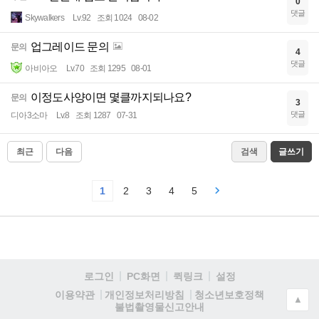
0
댓글
Skywalkers
Lv.92
조회 1024
08-02
업그레이드 문의
문의
4
댓글
아비아오
Lv.70
조회 1295
08-01
이정도사양이면 몇클까지되나요?
문의
3
댓글
디아3소마
Lv.8
조회 1287
07-31
최근
다음
검색
글쓰기
1
2
3
4
5
로그인
PC화면
퀵링크
설정
청소년보호정책
이용약관
개인정보처리방침
▲
불법촬영물신고안내