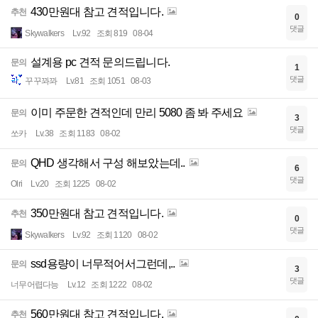
430만원대 참고 견적입니다.
추천
0
댓글
Skywalkers
Lv.92
조회 819
08-04
설계용 pc 견적 문의드립니다.
문의
1
댓글
꾸꾸꽈꽈
Lv.81
조회 1051
08-03
이미 주문한 견적인데 만리 5080 좀 봐 주세요
문의
3
댓글
쏘카
Lv.38
조회 1183
08-02
QHD 생각해서 구성 해보았는데..
문의
6
댓글
Olri
Lv.20
조회 1225
08-02
350만원대 참고 견적입니다.
추천
0
댓글
Skywalkers
Lv.92
조회 1120
08-02
ssd용량이 너무적어서그런데,..
문의
3
댓글
너무어렵다능
Lv.12
조회 1222
08-02
560만원대 참고 견적입니다.
추천