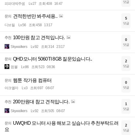
댓글
피파대박주셈
Lv.27
조회 408
16:47
견적한번만 봐주세용..
문의
5
댓글
디브릴
Lv.56
조회 458
13:17
100만원 참고 견적입니다.
추천
0
댓글
Skywalkers
Lv.92
조회 314
23:17
QHD모니터 5060TI 8GB 질문있습니다..
문의
2
댓글
껌블
Lv.86
조회 523
08:36
웹툰 작가용 컴퓨터
문의
0
댓글
아크엘마
Lv.3
조회 697
08-07
200만원대 참고 견적입니다.
추천
1
댓글
Skywalkers
Lv.92
조회 505
08-07
UWQHD 모니터 사용 해보고 싶습니다 추천부탁드려
문의
2
요
댓글