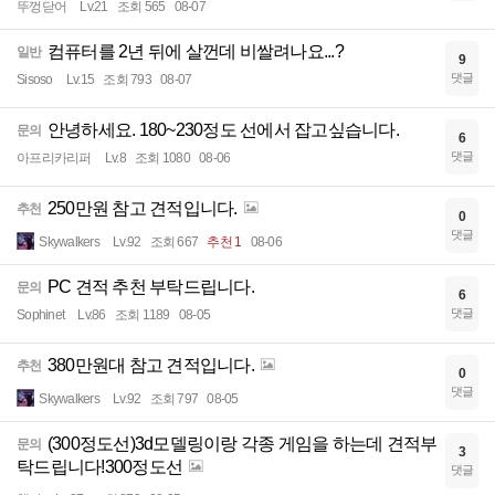
뚜껑닫어
Lv.21
조회 565
08-07
컴퓨터를 2년 뒤에 살껀데 비쌀려나요...?
일반
9
댓글
Sisoso
Lv.15
조회 793
08-07
안녕하세요. 180~230정도 선에서 잡고싶습니다.
문의
6
댓글
아프리카리퍼
Lv.8
조회 1080
08-06
250만원 참고 견적입니다.
추천
0
댓글
Skywalkers
Lv.92
조회 667
추천 1
08-06
PC 견적 추천 부탁드립니다.
문의
6
댓글
Sophinet
Lv.86
조회 1189
08-05
380만원대 참고 견적입니다.
추천
0
댓글
Skywalkers
Lv.92
조회 797
08-05
(300정도선)3d모델링이랑 각종 게임을 하는데 견적부
문의
3
탁드립니다!300정도선
댓글