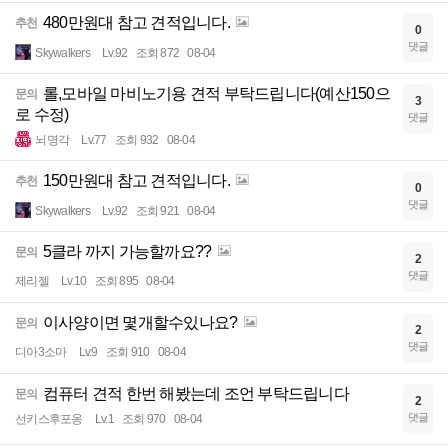
480만원대 참고 견적입니다.
추천
0
댓글
Skywalkers
Lv.92
조회 872
08-04
롤,모바일 마비노기용 견적 부탁드립니다(예산150으
문의
3
로 수정)
댓글
뇌명각
Lv.77
조회 932
08-04
150만원대 참고 견적입니다.
추천
0
댓글
Skywalkers
Lv.92
조회 921
08-04
5클라 까지 가능할까요??
문의
2
댓글
제리젤
Lv.10
조회 895
08-04
이사양이면 몇개할수있나요?
문의
2
댓글
디아3소마
Lv.9
조회 910
08-04
컴퓨터 견적 한번 해봤는데 조언 부탁드립니다
문의
2
댓글
선키스후포옹
Lv.1
조회 970
08-04