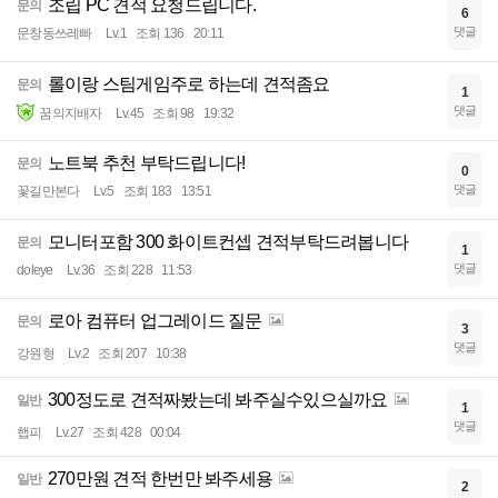
조립 PC 견적 요청드립니다.
문의
6
댓글
문창동쓰레빠
Lv.1
조회 136
20:11
롤이랑 스팀게임주로 하는데 견적좀요
문의
1
댓글
꿈의지배자
Lv.45
조회 98
19:32
노트북 추천 부탁드립니다!
문의
0
댓글
꽃길만본다
Lv.5
조회 183
13:51
모니터포함 300 화이트컨셉 견적부탁드려봅니다
문의
1
댓글
doleye
Lv.36
조회 228
11:53
로아 컴퓨터 업그레이드 질문
문의
3
댓글
강원형
Lv.2
조회 207
10:38
300정도로 견적짜봤는데 봐주실수있으실까요
일반
1
댓글
햅피
Lv.27
조회 428
00:04
270만원 견적 한번만 봐주세용
일반
2