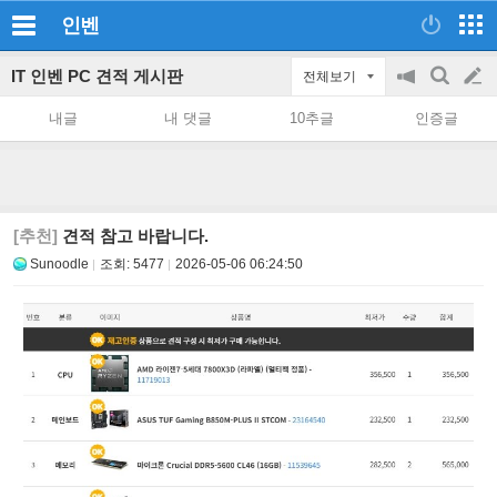
인벤
IT 인벤 PC 견적 게시판
전체보기
공
검
글
지
색
내글
내 댓글
10추글
인증글
on/off
쓰
기
[추천]
견적 참고 바랍니다.
Sunoodle
조회:
5477
2026-05-06 06:24:50