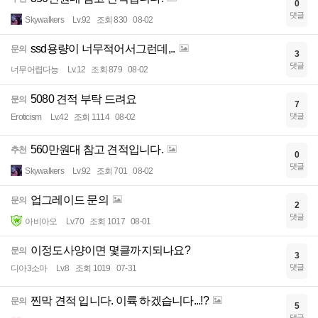
0
댓글
Skywalkers
Lv.92
조회 830
08-02
ssd용량이 너무적어서그런데,..
문의
3
댓글
너무어렵다능
Lv.12
조회 879
08-02
5080 견적 부탁 드려요
문의
7
댓글
Eroticism
Lv.42
조회 1114
08-02
560만원대 참고 견적입니다.
추천
0
댓글
Skywalkers
Lv.92
조회 701
08-02
업그레이드 문의
문의
2
댓글
아비아오
Lv.70
조회 1017
08-01
이정도사양이면 몇클까지되나요?
문의
3
댓글
디아3소마
Lv.8
조회 1019
07-31
찐막 견적 입니다. 이륙 하겠습니다...!?
문의
5
댓글