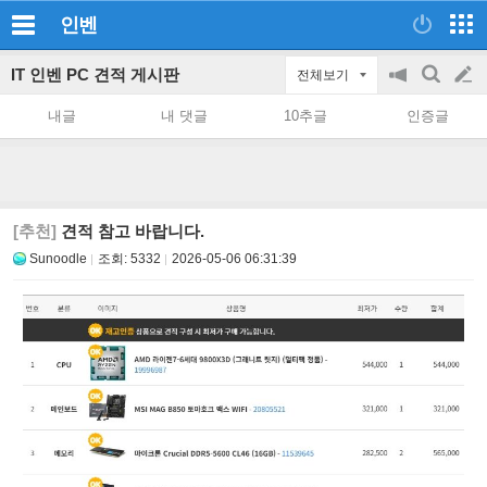
인벤
IT 인벤 PC 견적 게시판
전체보기
공
검
글
지
색
내글
내 댓글
10추글
인증글
on/off
쓰
기
[추천]
견적 참고 바랍니다.
Sunoodle
조회:
5332
2026-05-06 06:31:39