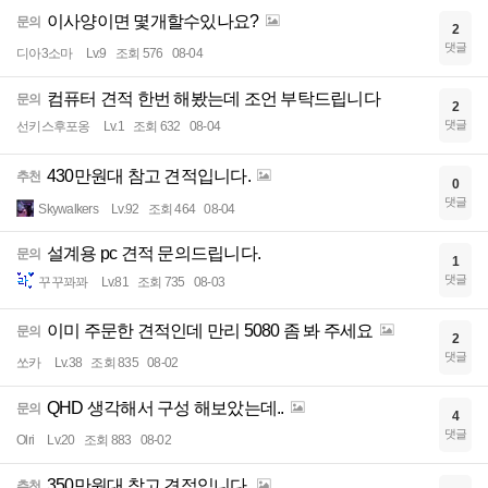
이사양이면 몇개할수있나요?
문의
2
댓글
디아3소마
Lv.9
조회 576
08-04
컴퓨터 견적 한번 해봤는데 조언 부탁드립니다
문의
2
댓글
선키스후포옹
Lv.1
조회 632
08-04
430만원대 참고 견적입니다.
추천
0
댓글
Skywalkers
Lv.92
조회 464
08-04
설계용 pc 견적 문의드립니다.
문의
1
댓글
꾸꾸꽈꽈
Lv.81
조회 735
08-03
이미 주문한 견적인데 만리 5080 좀 봐 주세요
문의
2
댓글
쏘카
Lv.38
조회 835
08-02
QHD 생각해서 구성 해보았는데..
문의
4
댓글
Olri
Lv.20
조회 883
08-02
350만원대 참고 견적입니다.
추천