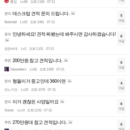
뽕잎
Lv.86
조회 1184
07-31
데스크탑 견적 문의 드립니다.
문의
5
댓글
Babmalli
Lv.20
조회 1081
07-31
안녕하세요! 견적 짜봤는데 봐주시면 감사하겠습니다!
문의
6
댓글
장판싸게
Lv.2
조회 1101
07-31
200만원 참고 견적입니다.
추천
0
댓글
Skywalkers
Lv.92
조회 1065
07-31
형들이거 중고인데 360이면
문의
4
댓글
피노키요
Lv.33
조회 1078
07-31
이거 괜찮은 사양일까요
문의
6
댓글
Sisoso
Lv.14
조회 1202
07-31
270만원대 참고 견적입니다.
추천
0
댓글