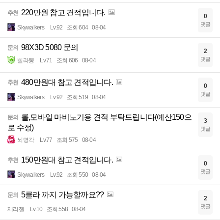
220만원 참고 견적입니다.
추천
0
댓글
Skywalkers
Lv.92
조회 604
08-04
98X3D 5080 문의
문의
2
댓글
삘라뽕
Lv.71
조회 606
08-04
480만원대 참고 견적입니다.
추천
0
댓글
Skywalkers
Lv.92
조회 519
08-04
롤,모바일 마비노기용 견적 부탁드립니다(예산150으
문의
3
로 수정)
댓글
뇌명각
Lv.77
조회 575
08-04
150만원대 참고 견적입니다.
추천
0
댓글
Skywalkers
Lv.92
조회 550
08-04
5클라 까지 가능할까요??
문의
2
댓글
제리젤
Lv.10
조회 558
08-04