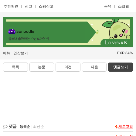
추천확인
신고
스팸신고
공유
스크랩
Sunoodle
컴퓨터 좋아하는 카단로아유저
메뉴
인장보기
EXP 84%
목록
본문
이전
다음
댓글쓰기
댓글
등록순
|
최신순
새로고침