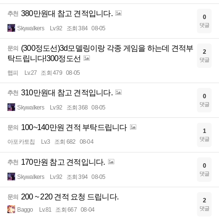
380만원대 참고 견적입니다.
추천
0
댓글
Skywalkers
Lv.92
조회 384
08-05
(300정도선)3d모델링이랑 각종 게임을 하는데 견적부
문의
2
탁드립니다!300정도선
댓글
햅피
Lv.27
조회 479
08-05
310만원대 참고 견적입니다.
추천
0
댓글
Skywalkers
Lv.92
조회 368
08-05
100~140만원 견적 부탁드립니다
문의
1
댓글
아포카토칩
Lv.3
조회 682
08-04
170만원 참고 견적입니다.
추천
0
댓글
Skywalkers
Lv.92
조회 394
08-05
200 ~ 220 견적 요청 드립니다.
문의
2
댓글
Baggo
Lv.81
조회 667
08-04