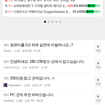
핫딜
슈퍼로봇대전 Y 디지털 얼티밋 에디션 Super Robot Wars Y Digital Ultimate Edition
40%
89,880원
5%
특가
드래곤소드 어웨이크닝 DragonSword Awakening
33,000원
10%
특가
컴퓨터를 2년 뒤에 살껀데 비쌀려나요...?
일반
0
댓글
Sisoso
Lv.15
조회 140
01:30
안녕하세요. 180~230정도 선에서 잡고싶습니다.
문의
4
댓글
아프리카리퍼
Lv.8
조회 567
11:29
250만원 참고 견적입니다.
추천
0
댓글
Skywalkers
Lv.92
조회 137
23:49
PC 견적 추천 부탁드립니다.
문의
6
댓글
Sophinet
Lv.86
조회 754
08-05