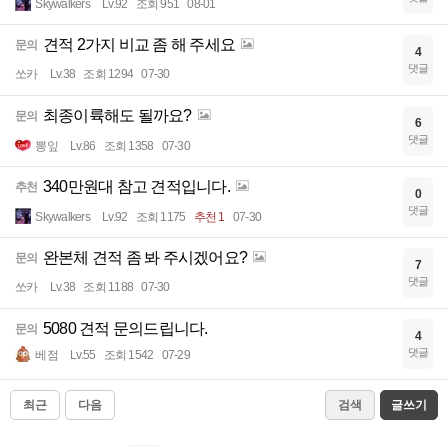
Skywalkers
Lv.92
조회 951
08-01
견적 2가지 비교 좀 해 주세요
문의
4
댓글
쏘카
Lv.38
조회 1294
07-30
최종이륙해도 될까요?
문의
6
댓글
뽕잎
Lv.86
조회 1358
07-30
340만원대 참고 견적입니다.
추천
0
댓글
Skywalkers
Lv.92
조회 1175
추천 1
07-30
완본체 견적 좀 봐 주시겠어요?
문의
7
댓글
쏘카
Lv.38
조회 1188
07-30
5080 견적 문의드립니다.
문의
4
댓글
베점
Lv.55
조회 1542
07-29
최근
다음
검색
글쓰기