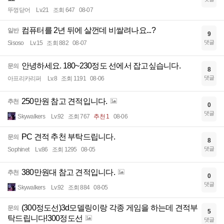
뚜껑닫어
Lv.21
조회 647
08-07
컴퓨터를 2년 뒤에 살껀데 비쌀려나요...?
일반
9
댓글
Sisoso
Lv.15
조회 882
08-07
안녕하세요. 180~230정도 선에서 잡고싶습니다.
문의
8
댓글
아프리카리퍼
Lv.8
조회 1191
08-06
250만원 참고 견적입니다.
추천
0
댓글
Skywalkers
Lv.92
조회 767
추천 1
08-06
PC 견적 추천 부탁드립니다.
문의
8
댓글
Sophinet
Lv.86
조회 1295
08-05
380만원대 참고 견적입니다.
추천
0
댓글
Skywalkers
Lv.92
조회 884
08-05
(300정도선)3d모델링이랑 각종 게임을 하는데 견적부
문의
5
탁드립니다!300정도선
댓글