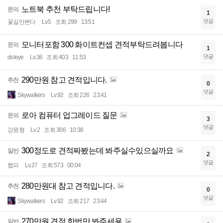
노트북 추천 부탁드립니다!
문의
1
댓글
꽃길만본다
Lv.5
조회 299
13:51
모니터포함 300 화이트컨셉 견적부탁드려봅니다
문의
1
댓글
doleye
Lv.36
조회 403
11:53
290만원 참고 견적입니다.
추천
0
댓글
Skywalkers
Lv.92
조회 226
23:41
로아 컴퓨터 업그레이드 질문
문의
3
댓글
강원형
Lv.2
조회 306
10:38
300정도로 견적짜봤는데 봐주실수있으실까요
일반
2
댓글
햅피
Lv.27
조회 573
00:04
280만원대 참고 견적입니다.
추천
0
댓글
Skywalkers
Lv.92
조회 217
23:44
270만원 견적 한번만 봐주세용
일반