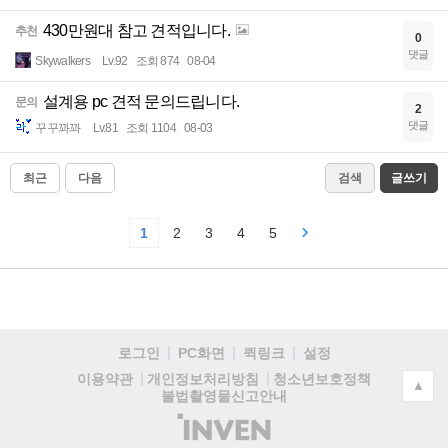
430만원대 참고 견적입니다.
추천
0
댓글
Skywalkers
Lv.92
조회 874
08-04
설계용 pc 견적 문의드립니다.
문의
2
댓글
꾸꾸꽈꽈
Lv.81
조회 1104
08-03
최근
다음
검색
글쓰기
1
2
3
4
5
로그인
PC화면
퀵링크
설정
청소년보호정책
이용약관
개인정보처리방침
▲
불법촬영물신고안내
(주)
인