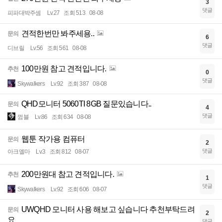
3
댓글
피파대박주셈
Lv.27
조회 513
08-08
견적한번만 봐주세용..
문의
6
댓글
디브릴
Lv.56
조회 561
08-08
100만원 참고 견적입니다.
추천
0
댓글
Skywalkers
Lv.92
조회 387
08-08
QHD모니터 5060TI 8GB 질문있습니다..
문의
4
댓글
껌블
Lv.86
조회 634
08-08
웹툰 작가용 컴퓨터
문의
2
댓글
아크엘마
Lv.3
조회 812
08-07
200만원대 참고 견적입니다.
추천
1
댓글
Skywalkers
Lv.92
조회 606
08-07
UWQHD 모니터 사용 해보고 싶습니다 추천부탁드려
문의
2
요
댓글