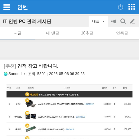
인벤
IT 인벤 PC 견적 게시판
내글
공
검
글
지
색
내글
내 댓글
10추글
인증글
on/off
쓰
기
[추천]
견적 참고 바랍니다.
Sunoodle
조회:
5391
2026-05-06 06:39:23