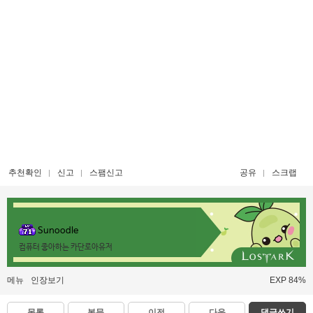
추천확인
신고
스팸신고
공유
스크랩
Sunoodle
컴퓨터 좋아하는 카단로아유저
메뉴
인장보기
EXP 84%
목록
본문
이전
다음
댓글쓰기