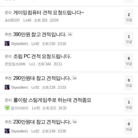
게이밍컴퓨터 견적 요청드립니다~
문의
2
댓글
Jun35297
Lv.46
조회 333
22:09
390만원 참고 견적입니다.
추천
1
댓글
Skywalkers
Lv.92
조회 250
23:16
조립 PC 견적 요청드립니다.
문의
6
댓글
문창동쓰레빠
Lv.1
조회 344
20:11
290만원대 참고 견적입니다.
추천
0
댓글
Skywalkers
Lv.92
조회 228
23:33
롤이랑 스팀게임주로 하는데 견적좀요
문의
1
댓글
꿈의지배자
Lv.45
조회 315
19:32
230만원대 참고 견적입니다.
추천
0
댓글
Skywalkers
Lv.92
조회 249
23:36