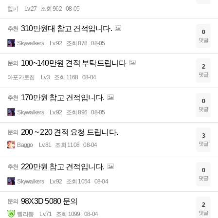
햅피
Lv.27
조회 962
08-05
310만원대 참고 견적입니다.
추천
0
댓글
Skywalkers
Lv.92
조회 878
08-05
100~140만원 견적 부탁드립니다
문의
2
댓글
아포카토칩
Lv.3
조회 1168
08-04
170만원 참고 견적입니다.
추천
0
댓글
Skywalkers
Lv.92
조회 896
08-05
200 ~ 220 견적 요청 드립니다.
문의
3
댓글
Baggo
Lv.81
조회 1108
08-04
220만원 참고 견적입니다.
추천
0
댓글
Skywalkers
Lv.92
조회 1054
08-04
98X3D 5080 문의
문의
2
댓글
삘라뽕
Lv.71
조회 1099
08-04