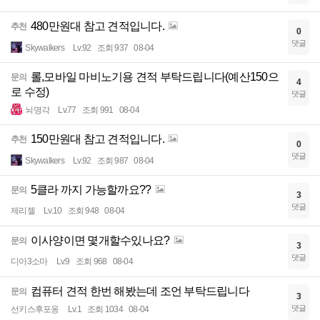
480만원대 참고 견적입니다.
추천
0
댓글
Skywalkers
Lv.92
조회 937
08-04
롤,모바일 마비노기용 견적 부탁드립니다(예산150으
문의
4
로 수정)
댓글
뇌명각
Lv.77
조회 991
08-04
150만원대 참고 견적입니다.
추천
0
댓글
Skywalkers
Lv.92
조회 987
08-04
5클라 까지 가능할까요??
문의
3
댓글
제리젤
Lv.10
조회 948
08-04
이사양이면 몇개할수있나요?
문의
3
댓글
디아3소마
Lv.9
조회 968
08-04
컴퓨터 견적 한번 해봤는데 조언 부탁드립니다
문의
3
댓글
선키스후포옹
Lv.1
조회 1034
08-04