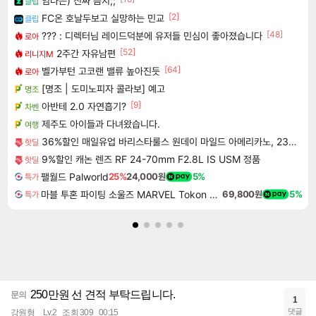
임나은) 진짜 음지;;
클립
[2]
FC온 호날두보고 실망하는 민교
클립
[48]
??? : 디렉터님 레이드덕분에 유저들 민심이 좋아졌습니다
로아
[52]
2주간 자유남편
리니지M
[64]
벨가부턴 고코랜 밸류 높아진듯
로아
[명조 | 도미노피자 콜라보] 예고
명조
[9]
아반테 2.0 자연흡기?
차벤
제주도 아이들과 다녀왔습니다.
여행
36%할인 매일유업 바리스타룰스 원데이 마일드 아메리카노, 230ml, 20개
핫딜
9%할인 캐논 렌즈 RF 24-70mm F2.8L IS USM 정품
핫딜
팰월드 Palworld
25%
24,000원
5%
특가
마블 투혼 파이팅 소울즈 MARVEL Tokon Fighting Souls
69,800원
5%
특가
250만원 선 견적 부탁드립니다.
문의
1
댓글
강원형
Lv.2
조회 309
00:15