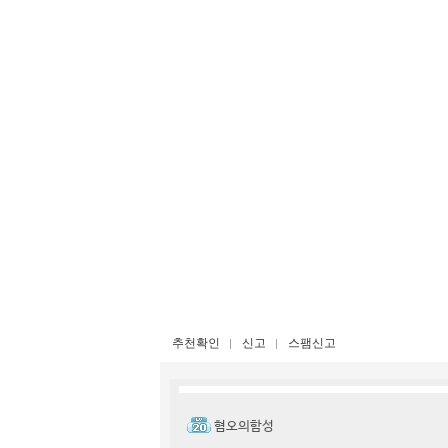
추천확인
신고
스팸신고
혐오의함성