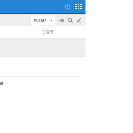
전체보기
공
검
글
지
색
인증글
on/off
쓰
기
로