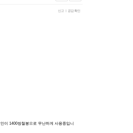
신고
|
공감 확인
제지인이 1400쌍철봉으로 무난하게 사용중입니