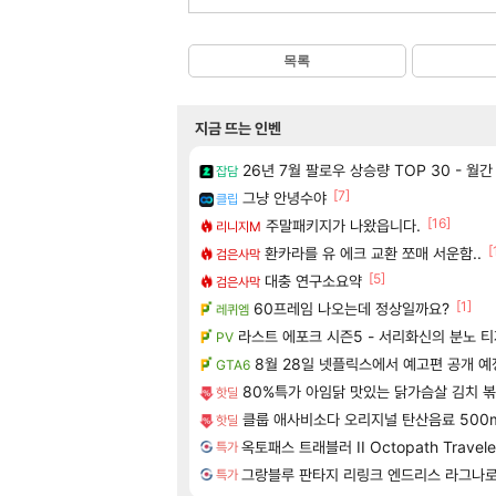
목록
지금 뜨는 인벤
26년 7월 팔로우 상승량 TOP 30 - 월
잡담
[7]
그냥 안녕수야
클립
[16]
주말패키지가 나왔읍니다.
리니지M
[
환카라를 유 에크 교환 쪼매 서운함..
검은사막
[5]
대충 연구소요약
검은사막
[1]
60프레임 나오는데 정상일까요?
레퀴엠
라스트 에포크 시즌5 - 서리화신의 분노 
PV
8월 28일 넷플릭스에서 예고편 공개 예
GTA6
80%특가 아임닭 맛있는 닭가슴살 김치 볶음
핫딜
클룹 애사비소다 오리지널 탄산음료 500ml
핫딜
옥토패스 트래블러 II Octopath Traveler
특가
그랑블루 판타지 리링크 엔드리스 라그나로크 업그레이
특가