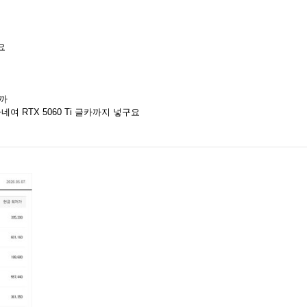
요
니까
 RTX 5060 Ti 글카까지 넣구요