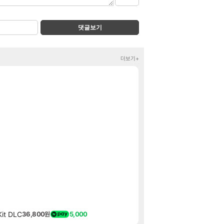
댓글보기
더보기+
젠레스 존 제로 캐
짤방
그냥 귀여운 상교용
클립
환산 13만 스펙
메이플
씨발 컬프프 클릭
메이플
이제서야 힘들게 5
SOL
7월~8월 부산-단
여행
선생님들 차 시동 
차벤
포트나이트에서 명
섭컬겜
그린비아 당케어 곡물
핫딜
역시즌 25FW 파
핫딜
나 혼자만 레벨업 어라
특가
it DLC
36,800원
5,000
그랑블루 판타지 리링크
특가