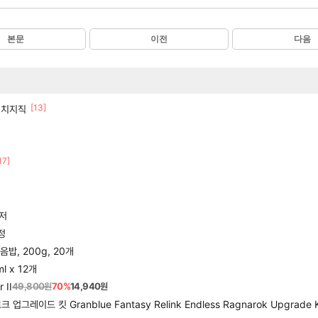
본문
이전
다음
[13]
간 치지직
17]
티저
정
밥, 200g, 20개
 x 12개
 II
49,800원
70%
14,940원
드 킷 Granblue Fantasy Relink Endless Ragnarok Upgrade K