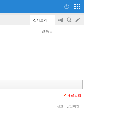
전체보기
공
검
글
지
색
인증글
on/off
쓰
기
새로고침
신고
|
공감 확인