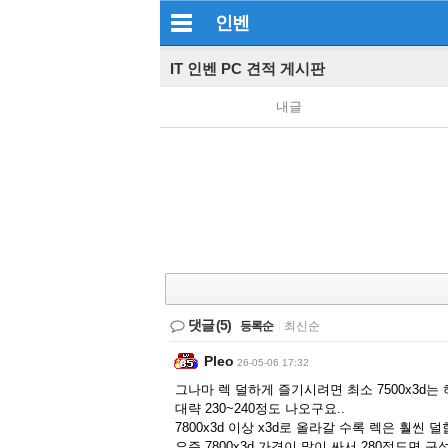
인벤
IT 인벤 PC 견적 게시판
내글
댓글
(5)
등록순
|
최신순
Pleo
26-05-06 17:32
그나마 렉 덜하게 즐기시려면 최소 7500x3d는
대략 230~240정도 나오구요..
7800x3d 이상 x3d로 올라갈 수록 렉은 훨씬 
요즘 7800x3d 가격이 많이 싸서 280정도면 구성 