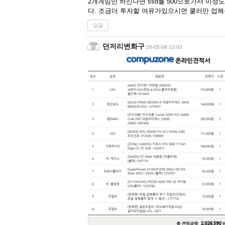
2개게임만 하신다면 ssd를 500으로가서 이정
다. 조금더 투자할 여유가있으시면 쿨러만 업해
답글
던저리변화구
26-05-08 13:03