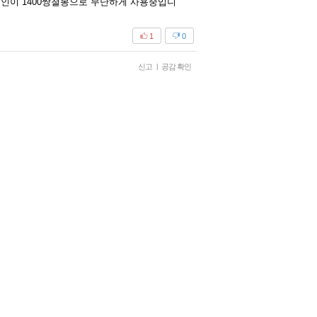
제지인이 1400쌍철봉으로 무난하게 사용중입니
1
0
신고
|
공감 확인