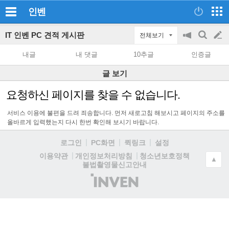
인벤
IT 인벤 PC 견적 게시판
전체보기
공
검
글
지
색
내글
내 댓글
10추글
인증글
on/off
쓰
글 보기
기
요청하신 페이지를 찾을 수 없습니다.
서비스 이용에 불편을 드려 죄송합니다. 먼저 새로고침 해보시고 페이지의 주소를
올바르게 입력했는지 다시 한번 확인해 보시기 바랍니다.
로그인
PC화면
퀵링크
설정
청소년보호정책
이용약관
개인정보처리방침
▲
불법촬영물신고안내
(주)
인
벤