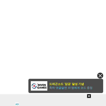
드래곤소드 '압긍' 달성 기념
축하 댓글달면 10 명에게 코드 증정
AD