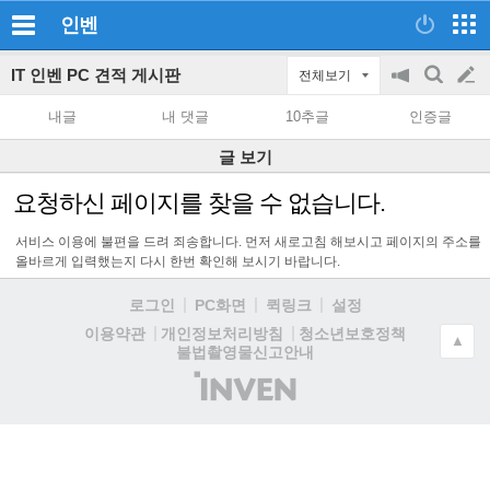
인벤
IT 인벤 PC 견적 게시판
전체보기
공
검
글
지
색
내글
내 댓글
10추글
인증글
on/off
쓰
글 보기
기
요청하신 페이지를 찾을 수 없습니다.
서비스 이용에 불편을 드려 죄송합니다. 먼저 새로고침 해보시고 페이지의 주소를
올바르게 입력했는지 다시 한번 확인해 보시기 바랍니다.
로그인
PC화면
퀵링크
설정
청소년보호정책
이용약관
개인정보처리방침
▲
불법촬영물신고안내
(주)
인
벤