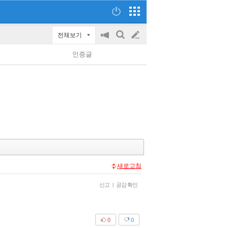
전체보기
공
검
글
지
색
인증글
on/off
쓰
기
새로고침
신고
|
공감 확인
0
0