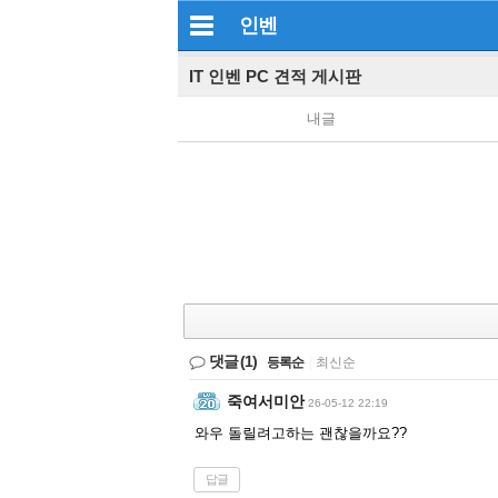
인벤
IT 인벤 PC 견적 게시판
내글
댓글
(1)
등록순
|
최신순
죽여서미안
26-05-12 22:19
와우 돌릴려고하는 괜찮을까요??
답글