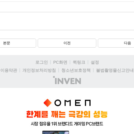
본문
이전
다음
로그인
PC화면
퀵링크
설정
이용약관
개인정보처리방침
청소년보호정책
불법촬영물신고안내
(주)
인
벤