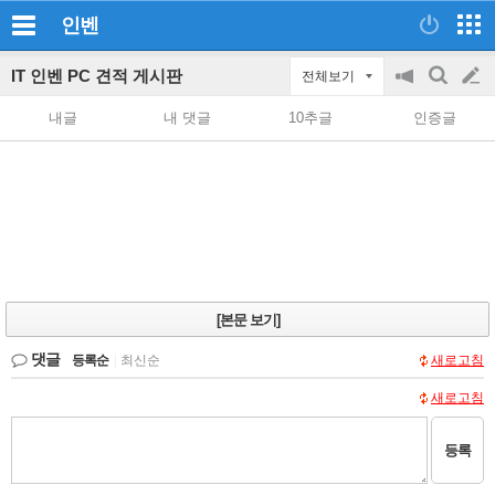
인벤
IT 인벤 PC 견적 게시판
전체보기
공
검
글
지
색
내글
내 댓글
10추글
인증글
on/off
쓰
기
[본문 보기]
댓글
등록순
|
최신순
새로고침
새로고침
등록