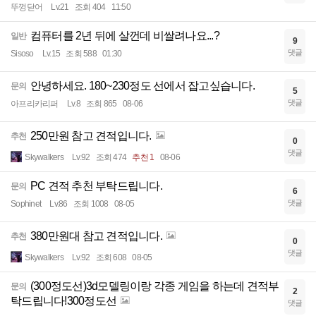
뚜껑닫어
Lv.21
조회 404
11:50
컴퓨터를 2년 뒤에 살껀데 비쌀려나요...?
일반
9
댓글
Sisoso
Lv.15
조회 588
01:30
안녕하세요. 180~230정도 선에서 잡고싶습니다.
문의
5
댓글
아프리카리퍼
Lv.8
조회 865
08-06
250만원 참고 견적입니다.
추천
0
댓글
Skywalkers
Lv.92
조회 474
추천 1
08-06
PC 견적 추천 부탁드립니다.
문의
6
댓글
Sophinet
Lv.86
조회 1008
08-05
380만원대 참고 견적입니다.
추천
0
댓글
Skywalkers
Lv.92
조회 608
08-05
(300정도선)3d모델링이랑 각종 게임을 하는데 견적부
문의
2
탁드립니다!300정도선
댓글