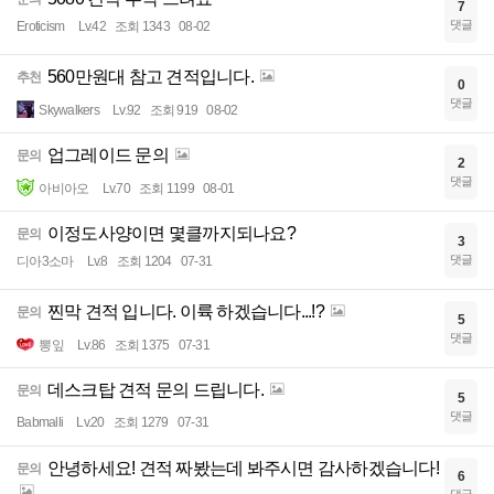
7
댓글
Eroticism
Lv.42
조회 1343
08-02
560만원대 참고 견적입니다.
추천
0
댓글
Skywalkers
Lv.92
조회 919
08-02
업그레이드 문의
문의
2
댓글
아비아오
Lv.70
조회 1199
08-01
이정도사양이면 몇클까지되나요?
문의
3
댓글
디아3소마
Lv.8
조회 1204
07-31
찐막 견적 입니다. 이륙 하겠습니다...!?
문의
5
댓글
뽕잎
Lv.86
조회 1375
07-31
데스크탑 견적 문의 드립니다.
문의
5
댓글
Babmalli
Lv.20
조회 1279
07-31
안녕하세요! 견적 짜봤는데 봐주시면 감사하겠습니다!
문의
6