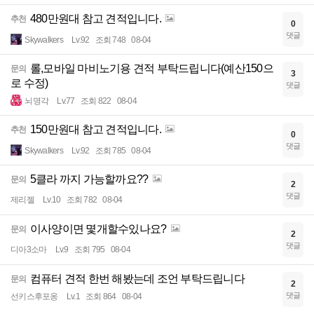
480만원대 참고 견적입니다.
추천
0
댓글
Skywalkers
Lv.92
조회 748
08-04
롤,모바일 마비노기용 견적 부탁드립니다(예산150으
문의
3
로 수정)
댓글
뇌명각
Lv.77
조회 822
08-04
150만원대 참고 견적입니다.
추천
0
댓글
Skywalkers
Lv.92
조회 785
08-04
5클라 까지 가능할까요??
문의
2
댓글
제리젤
Lv.10
조회 782
08-04
이사양이면 몇개할수있나요?
문의
2
댓글
디아3소마
Lv.9
조회 795
08-04
컴퓨터 견적 한번 해봤는데 조언 부탁드립니다
문의
2
댓글
선키스후포옹
Lv.1
조회 864
08-04