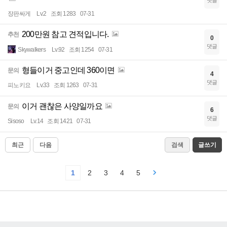
댓글
장판싸게
Lv.2
조회 1283
07-31
200만원 참고 견적입니다.
추천
0
댓글
Skywalkers
Lv.92
조회 1254
07-31
형들이거 중고인데 360이면
문의
4
댓글
피노키요
Lv.33
조회 1263
07-31
이거 괜찮은 사양일까요
문의
6
댓글
Sisoso
Lv.14
조회 1421
07-31
최근
다음
검색
글쓰기
1
2
3
4
5