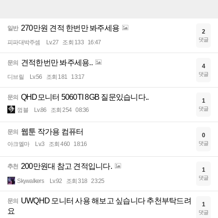
270만원 견적 한번만 봐주세용
일반
2
댓글
피파대박주셈
Lv.27
조회 133
16:47
견적한번만 봐주세용..
문의
4
댓글
디브릴
Lv.56
조회 181
13:17
QHD모니터 5060TI 8GB 질문있습니다..
문의
1
댓글
껌블
Lv.86
조회 254
08:36
웹툰 작가용 컴퓨터
문의
0
댓글
아크엘마
Lv.3
조회 460
18:16
200만원대 참고 견적입니다.
추천
1
댓글
Skywalkers
Lv.92
조회 318
23:25
UWQHD 모니터 사용 해보고 싶습니다 추천부탁드려
문의
1
요
댓글