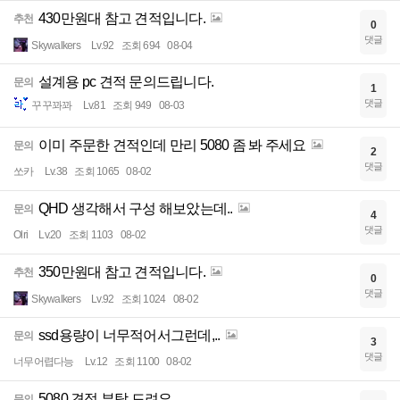
430만원대 참고 견적입니다.
추천
0
댓글
Skywalkers
Lv.92
조회 694
08-04
설계용 pc 견적 문의드립니다.
문의
1
댓글
꾸꾸꽈꽈
Lv.81
조회 949
08-03
이미 주문한 견적인데 만리 5080 좀 봐 주세요
문의
2
댓글
쏘카
Lv.38
조회 1065
08-02
QHD 생각해서 구성 해보았는데..
문의
4
댓글
Olri
Lv.20
조회 1103
08-02
350만원대 참고 견적입니다.
추천
0
댓글
Skywalkers
Lv.92
조회 1024
08-02
ssd용량이 너무적어서그런데,..
문의
3
댓글
너무어렵다능
Lv.12
조회 1100
08-02
5080 견적 부탁 드려요
문의