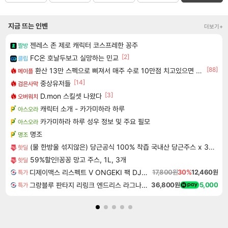
지금 뜨는 인벤
더보기+
젠레스 존 제로 캐릭터 코스프레한 꽁주
짤방
[2]
FC온 호날두보고 실망하는 민교
클립
[88]
환산 13만 스펙으로 삐져서 매주 수로 10만점 치고있으면 ㅋㅋ
메이플
[14]
중상유저들
검은사막
[3]
D.mon 스킬셋 나왔다
오버워치
캐릭터 소개 - 카가미하라 하루
아스오라
카가미하라 하루 성우 정보 및 주요 필모
아스오라
명조
명조
(물 한방울 섞지않은) 당근공식 100% 착즙 국내산 당근주스 x 30개
핫딜
59%할인!꽁꽁 망고 주스, 1L, 3개
핫딜
디제이맥스 리스펙트 V ONGEKI 팩 DJMAX RESPECT V ONGEKI Pack DLC
17,800원
30%
12,460원
특가
그랑블루 판타지 리링크 엔드리스 라그나로크 업그레이드 킷 Granblue Fantasy Relink Endless Ragnarok Upgrade Kit DLC
36,800원
5,000
특가