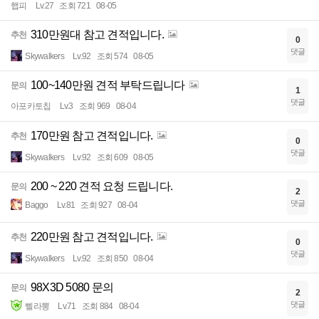
햅피
Lv.27
조회 721
08-05
310만원대 참고 견적입니다.
추천
0
댓글
Skywalkers
Lv.92
조회 574
08-05
100~140만원 견적 부탁드립니다
문의
1
댓글
아포카토칩
Lv.3
조회 969
08-04
170만원 참고 견적입니다.
추천
0
댓글
Skywalkers
Lv.92
조회 609
08-05
200 ~ 220 견적 요청 드립니다.
문의
2
댓글
Baggo
Lv.81
조회 927
08-04
220만원 참고 견적입니다.
추천
0
댓글
Skywalkers
Lv.92
조회 850
08-04
98X3D 5080 문의
문의
2
댓글
삘라뽕
Lv.71
조회 884
08-04