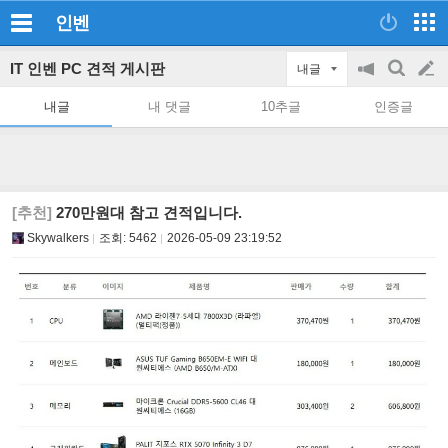
인벤
IT 인벤 PC 견적 게시판
내글
공
검
글
지
색
내글
내 댓글
10추글
인증글
on/off
쓰
기
[추천]
270만원대 참고 견적입니다.
Skywalkers
조회:
5462
2026-05-09 23:19:52