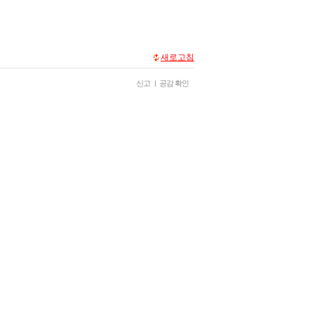
새로고침
신고
|
공감 확인