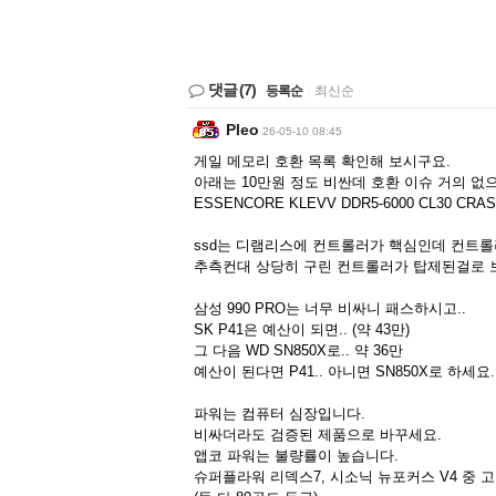
댓글
(7)
등록순
|
최신순
Pleo
26-05-10 08:45
게일 메모리 호환 목록 확인해 보시구요.
아래는 10만원 정도 비싼데 호환 이슈 거의 없
ESSENCORE KLEVV DDR5-6000 CL30 CRAS
ssd는 디램리스에 컨트롤러가 핵심인데 컨트롤
추측컨대 상당히 구린 컨트롤러가 탑제된걸로 
삼성 990 PRO는 너무 비싸니 패스하시고..
SK P41은 예산이 되면.. (약 43만)
그 다음 WD SN850X로.. 약 36만
예산이 된다면 P41.. 아니면 SN850X로 하세요.
파워는 컴퓨터 심장입니다.
비싸더라도 검증된 제품으로 바꾸세요.
앱코 파워는 불량률이 높습니다.
슈퍼플라워 리덱스7, 시소닉 뉴포커스 V4 중 