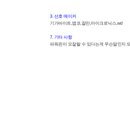
3. 선호 메이커
기가바이트,앱코,잘만,마이크로닉스,wd
7. 기타 사항
파워핀이 모잘랄 수 있다는게 무슨말인지 