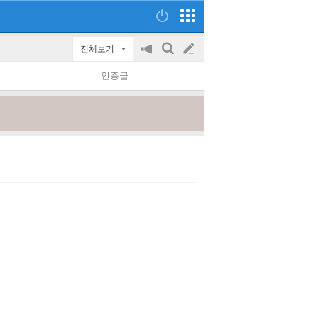
전체보기
공
검
글
지
색
인증글
on/off
쓰
기