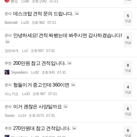
뽕잎
Lv.86
조회 1042
07-31
데스크탑 견적 문의 드립니다.
문의
5
댓글
Babmalli
Lv.20
조회 962
07-31
안녕하세요! 견적 짜봤는데 봐주시면 감사하겠습니다!
문의
6
댓글
장판싸게
Lv.2
조회 987
07-31
200만원 참고 견적입니다.
추천
0
댓글
Skywalkers
Lv.92
조회 943
07-31
형들이거 중고인데 360이면
문의
4
댓글
피노키요
Lv.33
조회 967
07-31
이거 괜찮은 사양일까요
문의
6
댓글
Sisoso
Lv.14
조회 1073
07-31
270만원대 참고 견적입니다.
추천
0
댓글