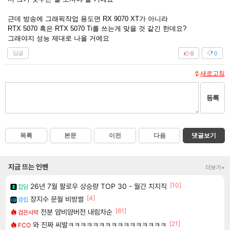
근데 방송에 그래픽작업 용도면 RX 9070 XT가 아니라
RTX 5070 혹은 RTX 5070 Ti를 쓰는게 맞을 것 같긴 한데요?
그래야지 성능 제대로 나올 거에요
답글
0
0
새로고침
등록
목록
본문
이전
다음
댓글보기
지금 뜨는 인벤
더보기+
[10]
26년 7월 팔로우 상승량 TOP 30 - 월간 치지직
잡담
[4]
장지수 문월 비방썰
클립
[61]
전분 얌비얌버전 내림차순
검은사막
[21]
와 진짜 씨발ㅋㅋㅋㅋㅋㅋㅋㅋㅋㅋㅋㅋㅋㅋㅋㅋ
FCO