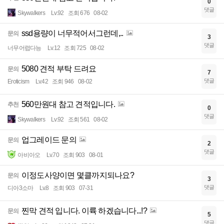
0
댓글
Skywalkers
Lv.92
조회 676
08-02
ssd용량이 너무적어서그런데,..
문의
3
댓글
너무어렵다능
Lv.12
조회 725
08-02
5080 견적 부탁 드려요
문의
7
댓글
Eroticism
Lv.42
조회 946
08-02
560만원대 참고 견적입니다.
추천
0
댓글
Skywalkers
Lv.92
조회 561
08-02
업그레이드 문의
문의
2
댓글
아비아오
Lv.70
조회 903
08-01
이정도사양이면 몇클까지되나요?
문의
3
댓글
디아3소마
Lv.8
조회 903
07-31
찐막 견적 입니다. 이륙 하겠습니다...!?
문의
5
댓글