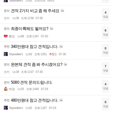
Skywalkers
Lv.92
조회 818
08-01
견적 2가지 비교 좀 해 주세요
문의
4
댓글
쏘카
Lv.38
조회 1159
07-30
최종이륙해도 될까요?
문의
6
댓글
뽕잎
Lv.86
조회 1247
07-30
340만원대 참고 견적입니다.
추천
0
댓글
Skywalkers
Lv.92
조회 1051
추천 1
07-30
완본체 견적 좀 봐 주시겠어요?
문의
7
댓글
쏘카
Lv.38
조회 1107
07-30
5080 견적 문의드립니다.
문의
4
댓글
베점
Lv.55
조회 1449
07-29
480만원대 참고 견적입니다.
추천
0
댓글
Skywalkers
Lv.92
조회 1167
07-29