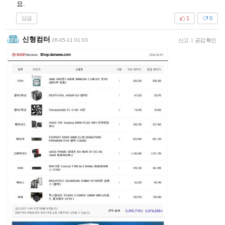
요.
답글
1
0
신형컴터
26-05-11 01:03
신고
|
공감 확인