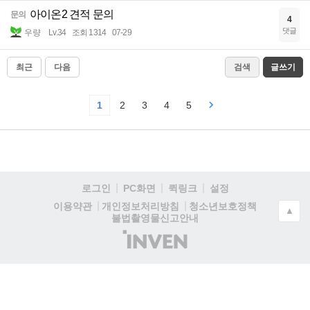
아이온2 견적 문의
문의
4
댓글
우량
Lv.34
조회 1314
07-29
최근
다음
검색
글쓰기
1
2
3
4
5
로그인
PC화면
퀵링크
설정
청소년보호정책
이용약관
개인정보처리방침
▲
불법촬영물신고안내
(주)
인
벤