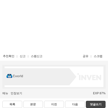
추천확인
신고
스팸신고
공유
스크랩
Eworld
메뉴
인장보기
EXP 87%
목록
본문
이전
다음
댓글쓰기