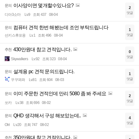
이사양이면 몇개할수있나요?
문의
2
댓글
디아3소마
Lv.9
조회 437
08-04
컴퓨터 견적 한번 해봤는데 조언 부탁드립니다
문의
1
댓글
선키스후포옹
Lv.1
조회 496
08-04
430만원대 참고 견적입니다.
추천
0
댓글
Skywalkers
Lv.92
조회 323
08-04
설계용 pc 견적 문의드립니다.
문의
1
댓글
꾸꾸꽈꽈
Lv.81
조회 604
08-03
이미 주문한 견적인데 만리 5080 좀 봐 주세요
문의
2
댓글
쏘카
Lv.38
조회 696
08-02
QHD 생각해서 구성 해보았는데..
문의
4
댓글
Olri
Lv.20
조회 747
08-02
350만원대 참고 견적입니다.
추천