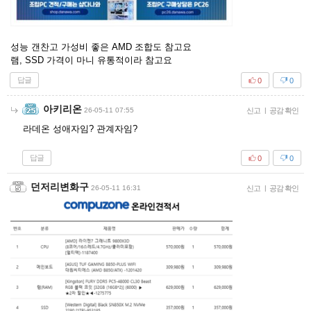
성능 갠찬고 가성비 좋은 AMD 조합도 참고요
램, SSD 가격이 마니 유통적이라 참고요
답글
0
0
아키리온
26-05-11 07:55
신고
|
공감 확인
라데온 성애자임? 관계자임?
답글
0
0
던저리변화구
26-05-11 16:31
신고
|
공감 확인