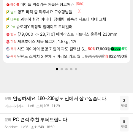
[580]
메이플 렉걸리는 애들은 참고해라
메이플
[1]
명조 파티 좀 짜주세요 고수형님들…
명조
과부하 한정 아니다! 정예림, 화속성 서포터 세대 교체
나혼렙
슈로대Y 확장팩 업데이트 트레일러
PV
[79,000 -> 28,710] 에버라스트 피트니스 운동화 230mm
핫딜
셰프초이스 제육 불고기, 1.5kg, 1개
핫딜
시드 마이어의 문명 7 힘의 파도 컬렉션 Sid Meier's Civilization VII Tides of Power Collection DLC
50%
17,900원
5%
특가
닌텐도 스위치 2 본체 + 마리오 카트 월드 + 슈퍼 마리오 파티 잼버리 닌텐도 스위치 2 에디션 + 잼버리 TV 번들
830,800원
1%
822,490원
특가
안녕하세요. 180~230정도 선에서 잡고싶습니다.
문의
2
댓글
아프리카리퍼
Lv.8
조회 105
11:29
PC 견적 추천 부탁드립니다.
문의
5
댓글
Sophinet
Lv.86
조회 548
18:50