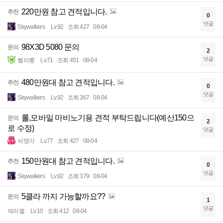
220만원 참고 견적입니다.
추천
0
댓글
Skywalkers
Lv.92
조회 427
08-04
98X3D 5080 문의
문의
2
댓글
삘라뽕
Lv.71
조회 451
08-04
480만원대 참고 견적입니다.
추천
0
댓글
Skywalkers
Lv.92
조회 367
08-04
롤,모바일 마비노기용 견적 부탁드립니다(예산150으
문의
2
로 수정)
댓글
뇌명각
Lv.77
조회 427
08-04
150만원대 참고 견적입니다.
추천
0
댓글
Skywalkers
Lv.92
조회 379
08-04
5클라 까지 가능할까요??
문의
1
댓글
제리젤
Lv.10
조회 412
08-04