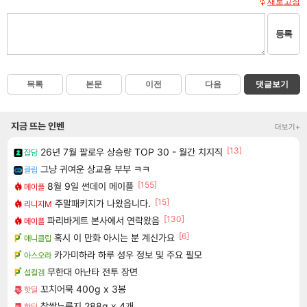
새로고침
등록
목록
본문
이전
다음
댓글보기
지금 뜨는 인벤
더보기+
[13]
26년 7월 팔로우 상승량 TOP 30 - 월간 치지직
잡담
그냥 귀여운 상교용 부부 ㅋㅋ
클립
[155]
8월 9일 썬데이 메이플
메이플
[15]
주말패키지가 나왔읍니다.
리니지M
[130]
파리바게트 본사에서 연락왔음
메이플
[6]
혹시 이 만화 아시는 분 계신가요
애니클립
카가미하라 하루 성우 정보 및 주요 필모
아스오라
무한대 아난타 전투 장면
섭컬겜
꼬치어묵 400g x 3봉
핫딜
찹쌀누룽지 288g x 4개
핫딜