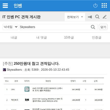
인벤
IT 인벤 PC 견적 게시판
전체보기
공
검
글
지
색
닫기
on/off
쓰
내글
내 댓글
10추글
인증글
기
[추천]
250만원대 참고 견적입니다.
Skywalkers
조회:
5369
2026-05-10 22:43:45