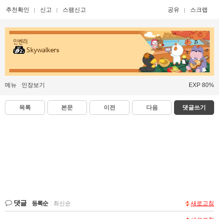
추천확인
신고
스팸신고
공유
스크랩
인벤러
Skywalkers
메뉴
인장보기
EXP 80%
목록
본문
이전
다음
댓글쓰기
댓글
등록순
|
최신순
새로고침