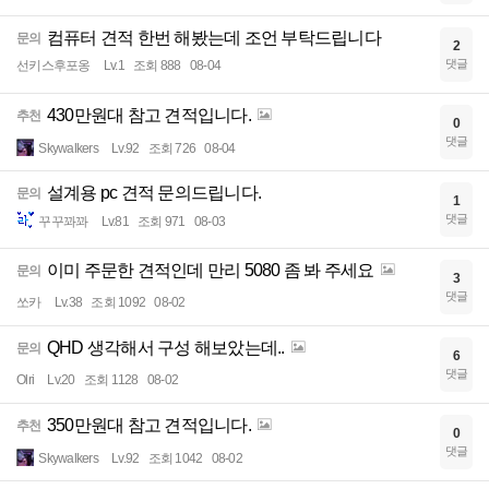
컴퓨터 견적 한번 해봤는데 조언 부탁드립니다
문의
2
댓글
선키스후포옹
Lv.1
조회 888
08-04
430만원대 참고 견적입니다.
추천
0
댓글
Skywalkers
Lv.92
조회 726
08-04
설계용 pc 견적 문의드립니다.
문의
1
댓글
꾸꾸꽈꽈
Lv.81
조회 971
08-03
이미 주문한 견적인데 만리 5080 좀 봐 주세요
문의
3
댓글
쏘카
Lv.38
조회 1092
08-02
QHD 생각해서 구성 해보았는데..
문의
6
댓글
Olri
Lv.20
조회 1128
08-02
350만원대 참고 견적입니다.
추천
0
댓글
Skywalkers
Lv.92
조회 1042
08-02