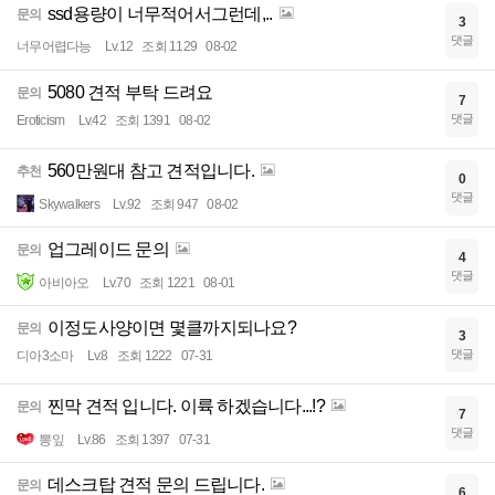
ssd용량이 너무적어서그런데,..
문의
3
댓글
너무어렵다능
Lv.12
조회 1129
08-02
5080 견적 부탁 드려요
문의
7
댓글
Eroticism
Lv.42
조회 1391
08-02
560만원대 참고 견적입니다.
추천
0
댓글
Skywalkers
Lv.92
조회 947
08-02
업그레이드 문의
문의
4
댓글
아비아오
Lv.70
조회 1221
08-01
이정도사양이면 몇클까지되나요?
문의
3
댓글
디아3소마
Lv.8
조회 1222
07-31
찐막 견적 입니다. 이륙 하겠습니다...!?
문의
7
댓글
뽕잎
Lv.86
조회 1397
07-31
데스크탑 견적 문의 드립니다.
문의
6