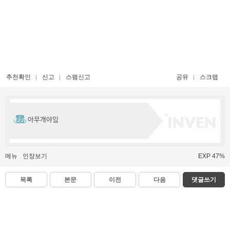
추천확인
신고
스팸신고
공유
스크랩
아무개야임
메뉴
인장보기
EXP 47%
목록
본문
이전
다음
댓글쓰기