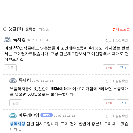
댓글
(11)
등록순
|
최신순
새로고침
독재킹
26-05-11 10:13
신고
|
공감 확인
이전.350견적글에도 많은분들이 조언해주셨듯이 4개정도. 하자없는 완본
체는 그어딜가도없습니다. 그냥 완본체그만보시고 예산정해서 제대로 견
적받으시길
답글
0
0
독재킹
26-05-11 10:18
신고
|
공감 확인
부품하자들이 있긴한데 983d에 5080에 64기가램에 2테라면 부품제대
로 넣으면 500밑으로는 불가능합니다
답글
0
0
아무개야임
26-05-11 11:12
신고
|
공감 확인
@독재킹
답변 감사드립니다. 구매 전에 한번더 충분히 고려해 보겠습
니다...