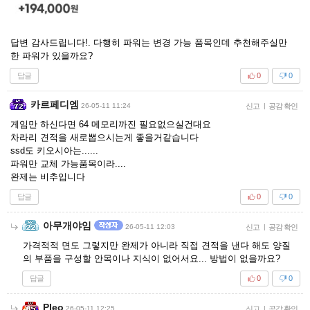
답변 감사드립니다!. 다행히 파워는 변경 가능 품목인데 추천해주실만
한 파워가 있을까요?
답글
0
0
카르페디엠
26-05-11 11:24
신고
|
공감 확인
게임만 하신다면 64 메모리까진 필요없으실건대요
차라리 견적을 새로뽑으시는게 좋을거같습니다
ssd도 키오시아는......
파워만 교체 가능품목이라....
완제는 비추입니다
답글
0
0
아무개야임
26-05-11 12:03
신고
|
공감 확인
가격적적 면도 그렇지만 완제가 아니라 직접 견적을 낸다 해도 양질
의 부품을 구성할 안목이나 지식이 없어서요... 방법이 없을까요?
답글
0
0
Pleo
26-05-11 12:25
신고
|
공감 확인