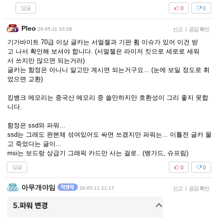
답글
0
0
Pleo
26-05-11 10:28
신고
|
공감 확인
기가바이트 70급 이상 글카는 서멀젤과 기판 휨 이슈가 있어 이건 받
고 나서 확인해 보셔야 합니다. (서멀젤은 라이저 킷으로 세로로 세워
서 쓰지만 않으면 되는거라)
글카는 함정은 아니니 알고만 계시면 되는거구요... (눈에 보일 정도로 휘
었으면 교환)
킹뱅크 메모리는 중국산 메모리 중 쓸만하지만 호환성이 그리 좋지 못합
니다.
함정은 ssd와 파워...
ssd는 그래도 완본체 섞여있어도 싸면 쓰겠지만 파워는... 이틀전 글카 물
고 죽었다는 글이...
msi는 보드랑 상급기 그래픽 카드만 사는 걸로.. (뱅가드, 슈프림)
답글
0
0
아무개야임
26-05-11 11:17
신고
|
공감 확인