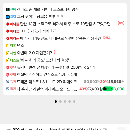
젠레스 존 제로 캐릭터 코스프레한 꽁주
짤방
그냥 귀여운 상교용 부부 ㅋㅋ
클립
[89]
환산 13만 스펙으로 삐져서 매주 수로 10만점 치고있으면 ㅋㅋ
메이플
[57]
ㅇㅂ ) 재밌게 까네
메이플
[263]
베라서버 1위길드 내 대규모 인원이탈종용 추정사건
메이플
명조
명조
[1]
아반테 2.0 자연흡기?
차벤
'하늘 위의 공포' 도전과제 달성법
비스트
뉴케어 완전 균형영양식 구수한맛 200ml x 24개
핫딜
햇살담은 장아찌 간장소스 1.7L x 2개
핫딜
드래곤 퀘스트 I & II HD 2D 리메이크 Dragon Quest I & II HD 2D Remake
69,800원
30%
48,860원
특가
나 혼자만 레벨업 어라이즈 오버드라이브 Solo Leveling Arise
40%
27,600원
3,000
특가