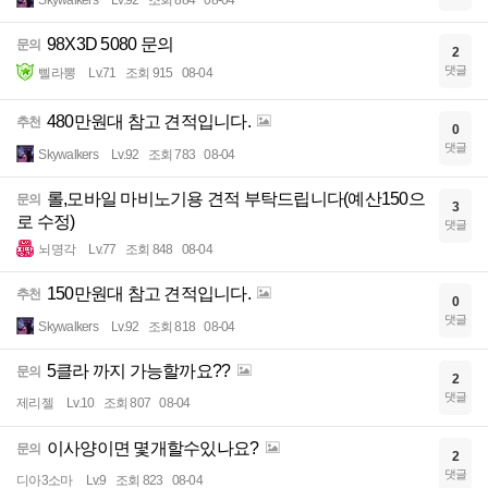
98X3D 5080 문의
문의
2
댓글
삘라뽕
Lv.71
조회 915
08-04
480만원대 참고 견적입니다.
추천
0
댓글
Skywalkers
Lv.92
조회 783
08-04
롤,모바일 마비노기용 견적 부탁드립니다(예산150으
문의
3
로 수정)
댓글
뇌명각
Lv.77
조회 848
08-04
150만원대 참고 견적입니다.
추천
0
댓글
Skywalkers
Lv.92
조회 818
08-04
5클라 까지 가능할까요??
문의
2
댓글
제리젤
Lv.10
조회 807
08-04
이사양이면 몇개할수있나요?
문의
2
댓글
디아3소마
Lv.9
조회 823
08-04