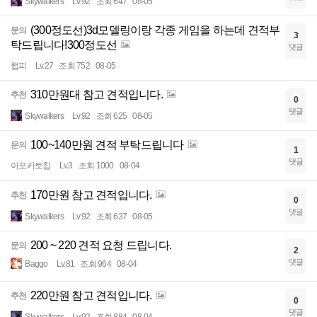
Skywalkers
Lv.92
조회 647
08-05
(300정도선)3d모델링이랑 각종 게임을 하는데 견적부
문의
3
탁드립니다!300정도선
댓글
햅피
Lv.27
조회 752
08-05
310만원대 참고 견적입니다.
추천
0
댓글
Skywalkers
Lv.92
조회 625
08-05
100~140만원 견적 부탁드립니다
문의
1
댓글
아포카토칩
Lv.3
조회 1000
08-04
170만원 참고 견적입니다.
추천
0
댓글
Skywalkers
Lv.92
조회 637
08-05
200 ~ 220 견적 요청 드립니다.
문의
2
댓글
Baggo
Lv.81
조회 964
08-04
220만원 참고 견적입니다.
추천
0
댓글
Skywalkers
Lv.92
조회 884
08-04