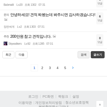
댓글
Babmalli
Lv.20
조회 1302
07-31
안녕하세요! 견적 짜봤는데 봐주시면 감사하겠습니다!
문의
6
댓글
장판싸게
Lv.2
조회 1303
07-31
200만원 참고 견적입니다.
추천
0
댓글
Skywalkers
Lv.92
조회 1285
07-31
최근
다음
검색
글쓰기
1
2
3
4
5
로그인
PC화면
퀵링크
설정
청소년보호정책
이용약관
개인정보처리방침
▲
불법촬영물신고안내