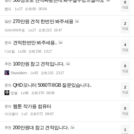
300정도로 견적짜봤는데 봐주실수있으실까요
일반
0
댓글
햅피
Lv.27
조회 80
00:04
270만원 견적 한번만 봐주세용
일반
2
댓글
피파대박주셈
Lv.27
조회 215
16:47
견적한번만 봐주세용..
문의
4
댓글
디브릴
Lv.56
조회 256
13:17
100만원 참고 견적입니다.
추천
0
댓글
Skywalkers
Lv.92
조회 101
23:17
QHD모니터 5060TI 8GB 질문있습니다..
문의
2
댓글
껌블
Lv.86
조회 370
08:36
웹툰 작가용 컴퓨터
문의
0
댓글
아크엘마
Lv.3
조회 572
08-07
200만원대 참고 견적입니다.
추천
1