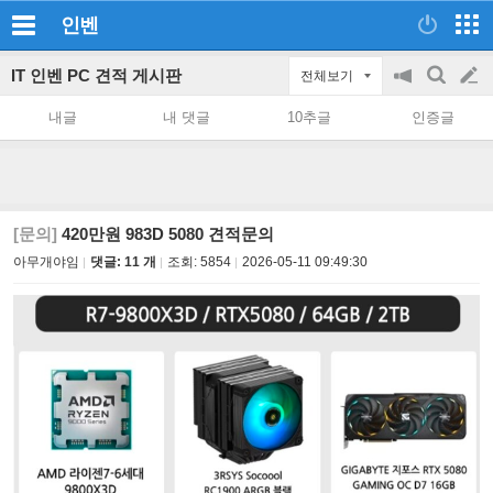
인벤
IT 인벤 PC 견적 게시판
전체보기
공
검
글
지
색
내글
내 댓글
10추글
인증글
on/off
쓰
기
[문의]
420만원 983D 5080 견적문의
아무개야임
댓글: 11 개
조회:
5854
2026-05-11 09:49:30