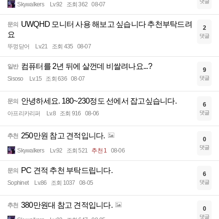
댓글
Skywalkers
Lv.92
조회 362
08-07
UWQHD 모니터 사용 해보고 싶습니다 추천부탁드려
문의
2
요
댓글
뚜껑닫어
Lv.21
조회 435
08-07
컴퓨터를 2년 뒤에 살껀데 비쌀려나요...?
일반
9
댓글
Sisoso
Lv.15
조회 636
08-07
안녕하세요. 180~230정도 선에서 잡고싶습니다.
문의
6
댓글
아프리카리퍼
Lv.8
조회 916
08-06
250만원 참고 견적입니다.
추천
0
댓글
Skywalkers
Lv.92
조회 521
추천 1
08-06
PC 견적 추천 부탁드립니다.
문의
6
댓글
Sophinet
Lv.86
조회 1037
08-05
380만원대 참고 견적입니다.
추천
0
댓글