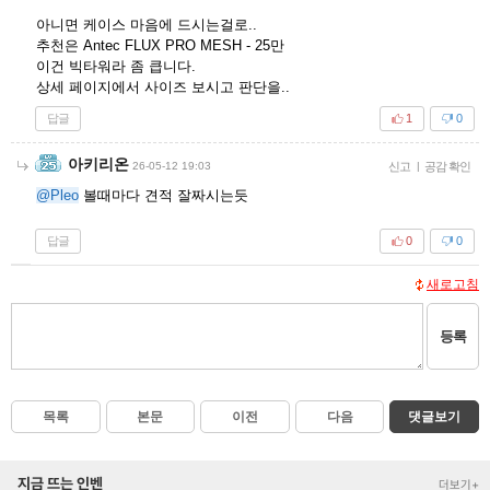
아니면 케이스 마음에 드시는걸로..
추천은 Antec FLUX PRO MESH - 25만
이건 빅타워라 좀 큽니다.
상세 페이지에서 사이즈 보시고 판단을..
답글
1
0
아키리온
26-05-12 19:03
신고
|
공감 확인
@Pleo
볼때마다 견적 잘짜시는듯
답글
0
0
새로고침
등록
목록
본문
이전
다음
댓글보기
지금 뜨는 인벤
더보기+