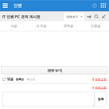
인벤
IT 인벤 PC 견적 게시판
전체보기
공
검
글
지
색
내글
내 댓글
10추글
인증글
on/off
쓰
기
[본문 보기]
댓글
등록순
|
최신순
새로고침
새로고침
등록