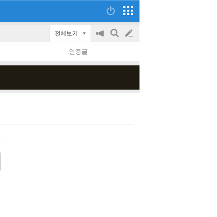
전체보기
공
검
글
지
색
인증글
on/off
쓰
기