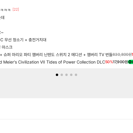
[22]
ㅋㅋㅋㅋ
는데
요~
BLDC 무선 청소기 + 충전거치대
링 마스크
 + 슈퍼 마리오 파티 잼버리 닌텐도 스위치 2 에디션 + 잼버리 TV 번들
830,800원
r's Civilization VII Tides of Power Collection DLC
50%
17,900원