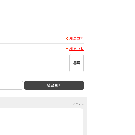
새로고침
새로고침
등록
댓글보기
더보기+
2026 치지직 이
정보
결혼 발표하는 킴
클립
[벨가르딘 The FI
로아