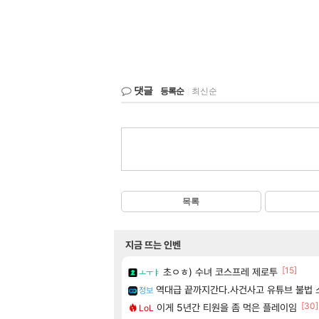
댓글
등록순
|
최신순
목록
지금 뜨는 인벤
[15]
초ㅇㅎ) 수녀 코스프레 제로투
ㅗㅜㅑ
역대급 끝까지간다.사건사고 유튜브 불법 
정보
[30]
이게 5년간 티원을 좀 먹은 플레이임
LoL