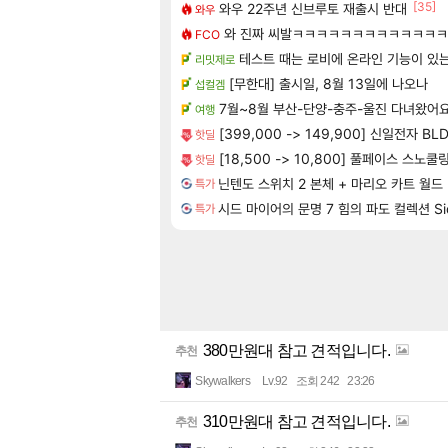
[35]
와우 22주년 신브루토 재출시 반대
와우
와 진짜 씨발ㅋㅋㅋㅋㅋㅋㅋㅋㅋㅋㅋㅋ
FCO
테스트 때는 로비에 온라인 기능이 있
리밋제로
[무한대] 출시일, 8월 13일에 나오나
섭컬겜
7월~8월 부산-단양-충주-울진 다녀왔어
여행
[399,000 -> 149,900] 신일전자 
핫딜
[18,500 -> 10,800] 풀페이스 스노쿨
핫딜
닌텐도 스위치 2 본체 + 마리오 카트 월드
특가
시드 마이어의 문명 7 힘의 파도 컬렉션 Sid Meie
특가
380만원대 참고 견적입니다.
추천
Skywalkers
Lv.92
조회 242
23:26
310만원대 참고 견적입니다.
추천