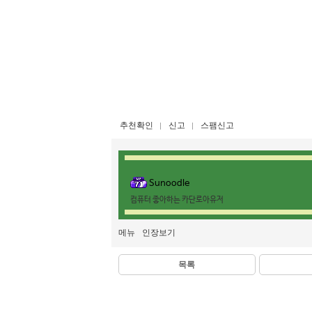
추천확인
신고
스팸신고
Sunoodle
컴퓨터 좋아하는 카단로아유저
메뉴
인장보기
목록