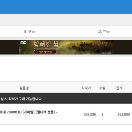
내 댓글
10추글