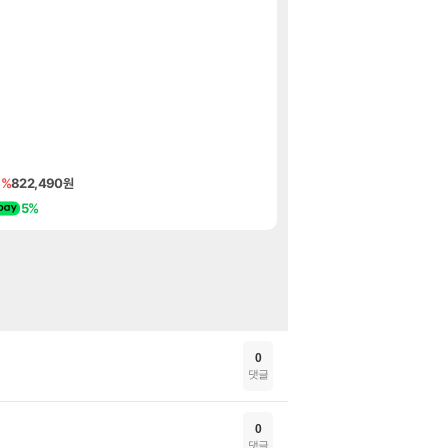
메이플 렉걸리는
메이플
여러분 2년반만에
로아
프로젝트 RX 도
섭컬겜
국내에도 이쁜곳이
여행
리싱크드 1.06
리싱크드
[30,900 -> 
핫딜
[20,900 -> 1
핫딜
1%
822,490원
드래곤소드 어웨이크닝
특가
5%
닌텐도 스위치 2 본
특가
0
댓글
0
댓글