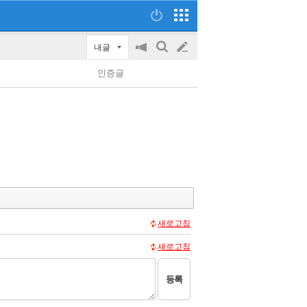
내글
공
검
글
지
색
인증글
on/off
쓰
기
새로고침
새로고침
등록