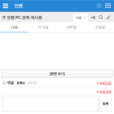
인벤
IT 인벤 PC 견적 게시판
내글
공
검
글
지
색
내글
내 댓글
10추글
인증글
on/off
쓰
기
[본문 보기]
댓글
등록순
|
최신순
새로고침
새로고침
등록