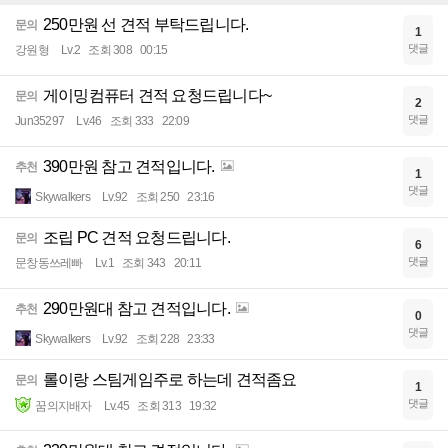
250만원 선 견적 부탁드립니다.
문의
1
댓글
강원형
Lv.2
조회 308
00:15
게이밍컴퓨터 견적 요청드립니다~
문의
2
댓글
Jun35297
Lv.46
조회 333
22:09
390만원 참고 견적입니다.
추천
1
댓글
Skywalkers
Lv.92
조회 250
23:16
조립 PC 견적 요청드립니다.
문의
6
댓글
문창동쓰레빠
Lv.1
조회 343
20:11
290만원대 참고 견적입니다.
추천
0
댓글
Skywalkers
Lv.92
조회 228
23:33
롤이랑 스팀게임주로 하는데 견적좀요
문의
1
댓글
꿈의지배자
Lv.45
조회 313
19:32