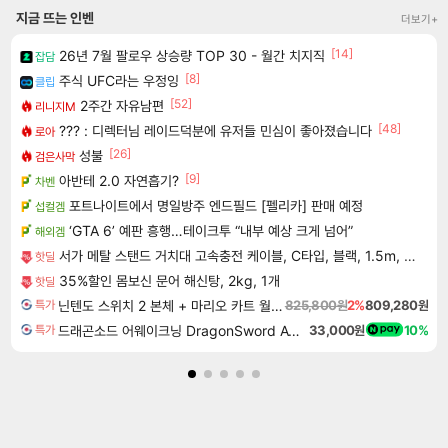
지금 뜨는 인벤
더보기+
[14]
26년 7월 팔로우 상승량 TOP 30 - 월간 치지직
잡담
[8]
주식 UFC라는 우정잉
클립
[52]
2주간 자유남편
리니지M
[48]
??? : 디렉터님 레이드덕분에 유저들 민심이 좋아졌습니다
로아
[26]
성불
검은사막
[9]
아반테 2.0 자연흡기?
차벤
포트나이트에서 명일방주 엔드필드 [펠리카] 판매 예정
섭컬겜
‘GTA 6’ 예판 흥행…테이크투 “내부 예상 크게 넘어”
해외겜
서가 메탈 스탠드 거치대 고속충전 케이블, C타입, 블랙, 1.5m, 2개
핫딜
35%할인 몸보신 문어 해신탕, 2kg, 1개
핫딜
닌텐도 스위치 2 본체 + 마리오 카트 월드 + 포켓몬스터 레전드 ZA 닌텐도 스위치 2 에디션 번들
825,800원
2%
809,280원
특가
드래곤소드 어웨이크닝 DragonSword Awakening
33,000원
10%
특가