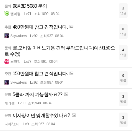
98X3D 5080 문의
문의
2
댓글
삘라뽕
Lv.71
조회 1099
08-04
480만원대 참고 견적입니다.
추천
0
댓글
Skywalkers
Lv.92
조회 937
08-04
롤,모바일 마비노기용 견적 부탁드립니다(예산150으
문의
4
로 수정)
댓글
뇌명각
Lv.77
조회 991
08-04
150만원대 참고 견적입니다.
추천
0
댓글
Skywalkers
Lv.92
조회 987
08-04
5클라 까지 가능할까요??
문의
3
댓글
제리젤
Lv.10
조회 948
08-04
이사양이면 몇개할수있나요?
문의
3
댓글
디아3소마
Lv.9
조회 967
08-04