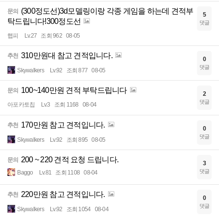
(300정도선)3d모델링이랑 각종 게임을 하는데 견적부
문의
5
탁드립니다!300정도선
댓글
햅피
Lv.27
조회 962
08-05
310만원대 참고 견적입니다.
추천
0
댓글
Skywalkers
Lv.92
조회 877
08-05
100~140만원 견적 부탁드립니다
문의
2
댓글
아포카토칩
Lv.3
조회 1168
08-04
170만원 참고 견적입니다.
추천
0
댓글
Skywalkers
Lv.92
조회 895
08-05
200 ~ 220 견적 요청 드립니다.
문의
3
댓글
Baggo
Lv.81
조회 1108
08-04
220만원 참고 견적입니다.
추천
0
댓글
Skywalkers
Lv.92
조회 1054
08-04