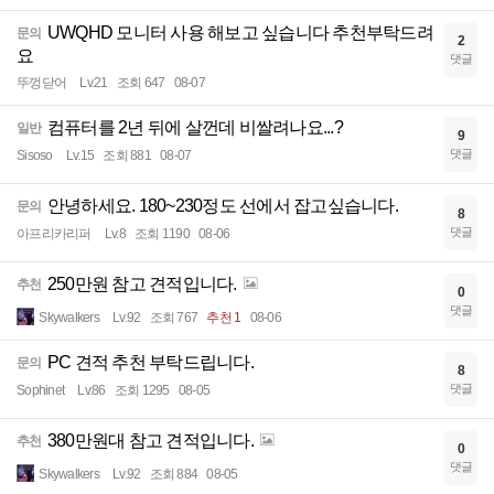
UWQHD 모니터 사용 해보고 싶습니다 추천부탁드려
문의
2
요
댓글
뚜껑닫어
Lv.21
조회 647
08-07
컴퓨터를 2년 뒤에 살껀데 비쌀려나요...?
일반
9
댓글
Sisoso
Lv.15
조회 881
08-07
안녕하세요. 180~230정도 선에서 잡고싶습니다.
문의
8
댓글
아프리카리퍼
Lv.8
조회 1190
08-06
250만원 참고 견적입니다.
추천
0
댓글
Skywalkers
Lv.92
조회 767
추천 1
08-06
PC 견적 추천 부탁드립니다.
문의
8
댓글
Sophinet
Lv.86
조회 1295
08-05
380만원대 참고 견적입니다.
추천
0
댓글
Skywalkers
Lv.92
조회 884
08-05