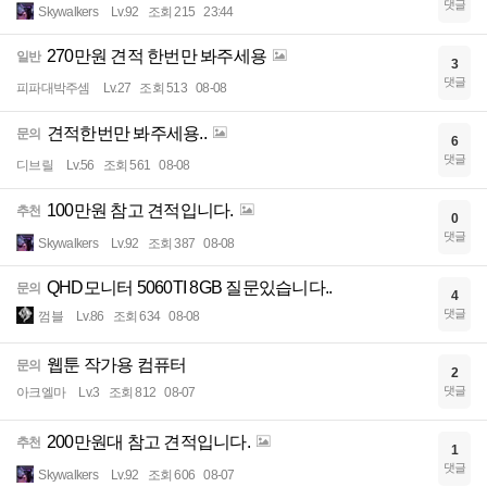
댓글
Skywalkers
Lv.92
조회 215
23:44
270만원 견적 한번만 봐주세용
일반
3
댓글
피파대박주셈
Lv.27
조회 513
08-08
견적한번만 봐주세용..
문의
6
댓글
디브릴
Lv.56
조회 561
08-08
100만원 참고 견적입니다.
추천
0
댓글
Skywalkers
Lv.92
조회 387
08-08
QHD모니터 5060TI 8GB 질문있습니다..
문의
4
댓글
껌블
Lv.86
조회 634
08-08
웹툰 작가용 컴퓨터
문의
2
댓글
아크엘마
Lv.3
조회 812
08-07
200만원대 참고 견적입니다.
추천
1
댓글
Skywalkers
Lv.92
조회 606
08-07