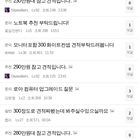
230만원대 참고 견적입니다.
추천
0
댓글
Skywalkers
Lv.92
조회 248
23:36
노트북 추천 부탁드립니다!
문의
1
댓글
꽃길만본다
Lv.5
조회 298
13:51
모니터포함 300 화이트컨셉 견적부탁드려봅니다
문의
1
댓글
doleye
Lv.36
조회 401
11:53
290만원 참고 견적입니다.
추천
0
댓글
Skywalkers
Lv.92
조회 225
23:41
로아 컴퓨터 업그레이드 질문
문의
3
댓글
강원형
Lv.2
조회 306
10:38
300정도로 견적짜봤는데 봐주실수있으실까요
일반
2
댓글
햅피
Lv.27
조회 571
00:04
280만원대 참고 견적입니다.
추천
0