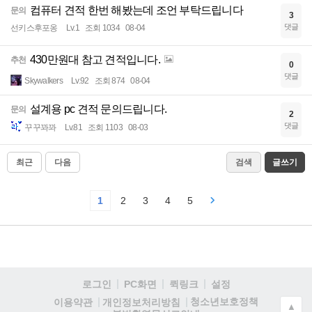
컴퓨터 견적 한번 해봤는데 조언 부탁드립니다
문의
3
댓글
선키스후포옹
Lv.1
조회 1034
08-04
430만원대 참고 견적입니다.
추천
0
댓글
Skywalkers
Lv.92
조회 874
08-04
설계용 pc 견적 문의드립니다.
문의
2
댓글
꾸꾸꽈꽈
Lv.81
조회 1103
08-03
최근
다음
검색
글쓰기
1
2
3
4
5
로그인
PC화면
퀵링크
설정
청소년보호정책
이용약관
개인정보처리방침
▲