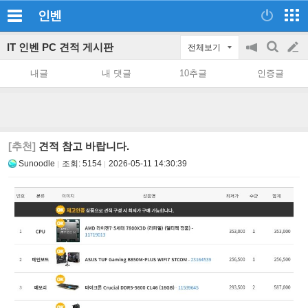
인벤
IT 인벤 PC 견적 게시판
전체보기
공
검
글
지
색
내글
내 댓글
10추글
인증글
on/off
쓰
기
[추천]
견적 참고 바랍니다.
Sunoodle
조회:
5154
2026-05-11 14:30:39