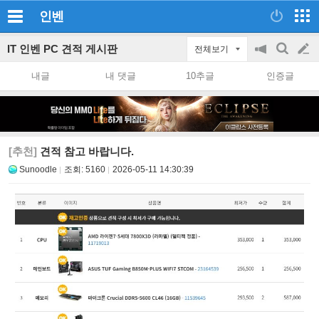
인벤
IT 인벤 PC 견적 게시판
전체보기
공
검
글
지
색
내글
내 댓글
10추글
인증글
on/off
쓰
기
[추천]
견적 참고 바랍니다.
Sunoodle
조회:
5160
2026-05-11 14:30:39