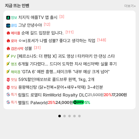
지금 뜨는 인벤
더보기+
[3]
치지직 애플TV 앱 출시
정보
[12]
그냥 안녕수야
클립
[111]
순애 길드 입장문 입니다.
메이플
[148]
ㅇㅂ)포셔가 나벨 성불? 좋다고 생각하는 직업
로아
[31]
성불
검은사막
[페르소나5: 더 팬텀 X] 괴도 영상 l 타카마키 안·댄싱 스타
PV
6개월 기다렸다… 드디어 도착한 치사 메신저백! 실물 후기
명조
‘GTA 6’ 예판 흥행…테이크투 “내부 예상 크게 넘어”
해외겜
59%할인!에쏘브로 콜드브루 원액, 1kg, 2개
핫딜
용왕해신탕 (닭+전복+문어+새우+약재) 3~4인분
핫딜
림월드 로열티 RimWorld Royalty DLC
21,500원
20%
17,200원
특가
팰월드 Palworld
25%
24,000원
5%
특가