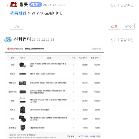
황콧
26-05-12 11:23
신고
|
공감 확인
@독재킹
의견 감사드립니다.
답글
0
0
신형컴터
26-05-12 16:13
신고
|
공감 확인