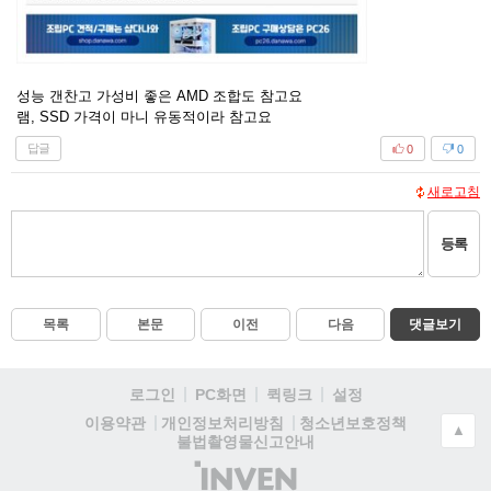
성능 갠찬고 가성비 좋은 AMD 조합도 참고요
램, SSD 가격이 마니 유동적이라 참고요
답글
0
0
새로고침
등록
목록
본문
이전
다음
댓글보기
로그인
PC화면
퀵링크
설정
청소년보호정책
이용약관
개인정보처리방침
▲
불법촬영물신고안내
(주)