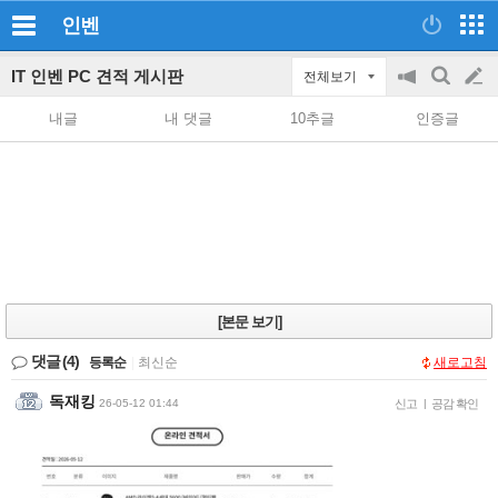
인벤
IT 인벤 PC 견적 게시판
전체보기
공
검
글
지
색
내글
내 댓글
10추글
인증글
on/off
쓰
기
[본문 보기]
댓글
(4)
등록순
|
최신순
새로고침
독재킹
26-05-12 01:44
신고
|
공감 확인