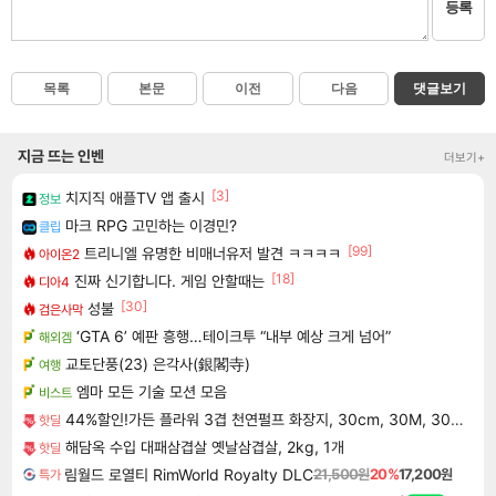
등록
목록
본문
이전
다음
댓글보기
지금 뜨는 인벤
더보기+
[3]
치지직 애플TV 앱 출시
정보
마크 RPG 고민하는 이경민?
클립
[99]
트리니엘 유명한 비매너유저 발견 ㅋㅋㅋㅋ
아이온2
[18]
진짜 신기합니다. 게임 안할때는
디아4
[30]
성불
검은사막
‘GTA 6’ 예판 흥행…테이크투 “내부 예상 크게 넘어”
해외겜
교토단풍(23) 은각사(銀閣寺)
여행
엠마 모든 기술 모션 모음
비스트
44%할인!가든 플라워 3겹 천연펄프 화장지, 30cm, 30M, 30롤, 2팩
핫딜
해담옥 수입 대패삼겹살 옛날삼겹살, 2kg, 1개
핫딜
림월드 로열티 RimWorld Royalty DLC
21,500원
20%
17,200원
특가