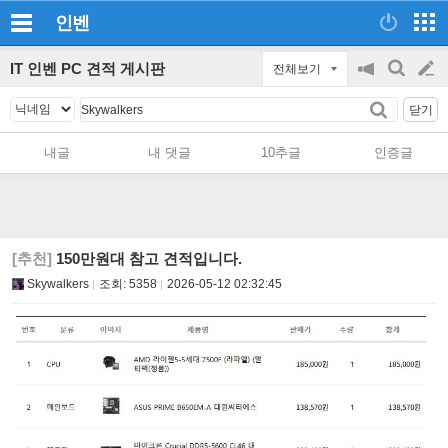
인벤
IT 인벤 PC 견적 게시판
전체보기
공
검
글
지
색
닫기
on/off
쓰
내글
내 댓글
10추글
인증글
기
[추천]
150만원대 참고 견적입니다.
Skywalkers
조회:
5358
2026-05-12 02:32:45