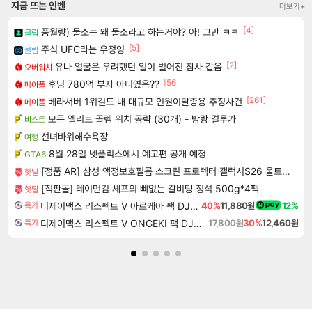
지금 뜨는 인벤
더보기+
[4]
풍월량) 물소는 왜 물소라고 하는거야? 아! 그만 ㅋㅋ
클립
[5]
주식 UFC라는 우정잉
클립
[2]
유나 얼굴은 우려했던 일이 벌어진 참사 같음
오버워치
[56]
후닝 780억 부자 아니였음??
메이플
[261]
베라서버 1위길드 내 대규모 인원이탈종용 추정사건
메이플
모든 엘리트 골렘 위치 공략 (30개) - 방랑 결투가
비스트
선녀바위해수욕장
여행
8월 28일 넷플릭스에서 예고편 공개 예정
GTA6
[정품 AR] 삼성 액정보호필름 스크린 프로텍터 갤럭시S26 울트라, 2매입
핫딜
[직판몰] 레이먼킴 셰프의 뼈없는 갈비탕 정석 500g*4팩
핫딜
디제이맥스 리스펙트 V 아르케아 팩 DJMAX RESPECT V Arcaea Pack DLC
40%
11,880원
12%
특가
디제이맥스 리스펙트 V ONGEKI 팩 DJMAX RESPECT V ONGEKI Pack DLC
17,800원
30%
12,460원
특가