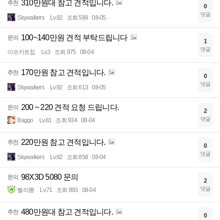
310만원대 참고 견적입니다.
추천
0
댓글
Skywalkers
Lv.92
조회 589
08-05
100~140만원 견적 부탁드립니다
문의
1
댓글
아포카토칩
Lv.3
조회 975
08-04
170만원 참고 견적입니다.
추천
0
댓글
Skywalkers
Lv.92
조회 613
08-05
200 ~ 220 견적 요청 드립니다.
문의
2
댓글
Baggo
Lv.81
조회 934
08-04
220만원 참고 견적입니다.
추천
0
댓글
Skywalkers
Lv.92
조회 858
08-04
98X3D 5080 문의
문의
2
댓글
삘라뽕
Lv.71
조회 893
08-04
480만원대 참고 견적입니다.
추천
0