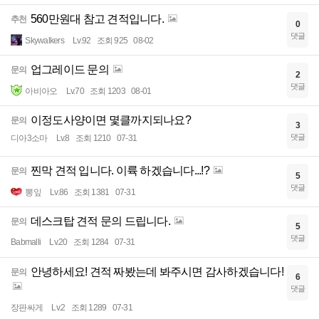
560만원대 참고 견적입니다.
추천
0
댓글
Skywalkers
Lv.92
조회 925
08-02
업그레이드 문의
문의
2
댓글
아비아오
Lv.70
조회 1203
08-01
이정도사양이면 몇클까지되나요?
문의
3
댓글
디아3소마
Lv.8
조회 1210
07-31
찐막 견적 입니다. 이륙 하겠습니다...!?
문의
5
댓글
뽕잎
Lv.86
조회 1381
07-31
데스크탑 견적 문의 드립니다.
문의
5
댓글
Babmalli
Lv.20
조회 1284
07-31
안녕하세요! 견적 짜봤는데 봐주시면 감사하겠습니다!
문의
6
댓글
장판싸게
Lv.2
조회 1289
07-31