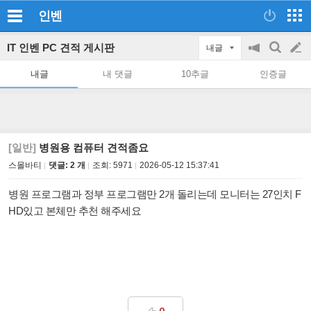
인벤
IT 인벤 PC 견적 게시판
내글
공
검
글
지
색
내글
내 댓글
10추글
인증글
on/off
쓰
기
[일반]
병원용 컴퓨터 견적좀요
스몰바티
댓글: 2 개
조회:
5971
2026-05-12 15:37:41
병원 프로그램과 정부 프로그램만 2개 돌리는데 모니터는 27인치 F
HD있고 본체만 추천 해주세요