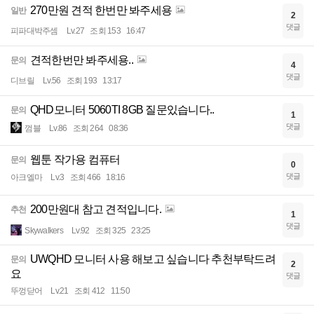
270만원 견적 한번만 봐주세용
일반
2
댓글
피파대박주셈
Lv.27
조회 153
16:47
견적한번만 봐주세용..
문의
4
댓글
디브릴
Lv.56
조회 193
13:17
QHD모니터 5060TI 8GB 질문있습니다..
문의
1
댓글
껌블
Lv.86
조회 264
08:36
웹툰 작가용 컴퓨터
문의
0
댓글
아크엘마
Lv.3
조회 466
18:16
200만원대 참고 견적입니다.
추천
1
댓글
Skywalkers
Lv.92
조회 325
23:25
UWQHD 모니터 사용 해보고 싶습니다 추천부탁드려
문의
2
요
댓글
뚜껑닫어
Lv.21
조회 412
11:50