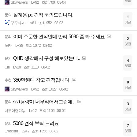
댓글
Skywalkers
Lv.92
조회 700
08-04
설계용 pc 견적 문의드립니다.
문의
1
댓글
꾸꾸꽈꽈
Lv.81
조회 952
08-03
이미 주문한 견적인데 만리 5080 좀 봐 주세요
문의
2
댓글
쏘카
Lv.38
조회 1072
08-02
QHD 생각해서 구성 해보았는데..
문의
4
댓글
Olri
Lv.20
조회 1110
08-02
350만원대 참고 견적입니다.
추천
0
댓글
Skywalkers
Lv.92
조회 1027
08-02
ssd용량이 너무적어서그런데,..
문의
3
댓글
너무어렵다능
Lv.12
조회 1106
08-02
5080 견적 부탁 드려요
문의
7
댓글
Eroticism
Lv.42
조회 1356
08-02