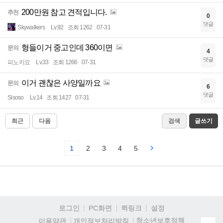
200만원 참고 견적입니다.
추천
0
댓글
Skywalkers
Lv.92
조회 1262
07-31
형들이거 중고인데 360이면
문의
4
댓글
피노키요
Lv.33
조회 1266
07-31
이거 괜찮은 사양일까요
문의
6
댓글
Sisoso
Lv.14
조회 1427
07-31
최근
다음
검색
글쓰기
1
2
3
4
5
로그인
PC화면
퀵링크
설정
청소년보호정책
이용약관
개인정보처리방침