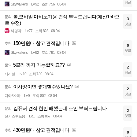
댓글
Skywalkers
Lv.92
조회 756
08-04
롤,모바일 마비노기용 견적 부탁드립니다(예산150으
문의
3
로 수정)
댓글
뇌명각
Lv.77
조회 828
08-04
150만원대 참고 견적입니다.
추천
0
댓글
Skywalkers
Lv.92
조회 791
08-04
5클라 까지 가능할까요??
문의
2
댓글
제리젤
Lv.10
조회 789
08-04
이사양이면 몇개할수있나요?
문의
2
댓글
디아3소마
Lv.9
조회 802
08-04
컴퓨터 견적 한번 해봤는데 조언 부탁드립니다
문의
2
댓글
선키스후포옹
Lv.1
조회 867
08-04
430만원대 참고 견적입니다.
추천
0