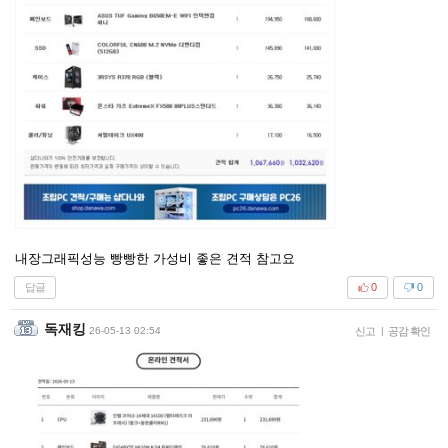
내장그래픽성능 빵빵한 가성비 좋은 견적 참고요
답글
0
0
독재킹
26-05-13 02:54
신고
|
공감 확인