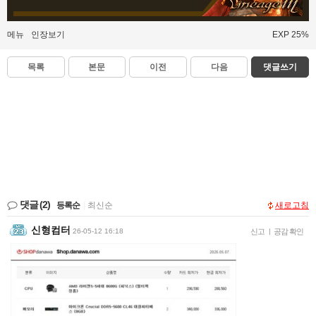
메뉴
인장보기
EXP 25%
목록
본문
이전
다음
댓글쓰기
댓글
(2)
등록순
|
최신순
새로고침
신형컴터
26-05-12 16:18
신고
|
공감 확인