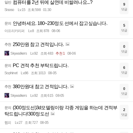
컴퓨터를 2년 뒤에 살껀데 비쌀려나요...?
일반
9
댓글
Sisoso
Lv.15
조회 598
01:30
안녕하세요. 180~230정도 선에서 잡고싶습니다.
문의
5
댓글
아프리카리퍼
Lv.8
조회 878
08-06
250만원 참고 견적입니다.
추천
0
댓글
Skywalkers
Lv.92
조회 483
추천 1
08-06
PC 견적 추천 부탁드립니다.
문의
6
댓글
Sophinet
Lv.86
조회 1013
08-05
380만원대 참고 견적입니다.
추천
0
댓글
Skywalkers
Lv.92
조회 615
08-05
(300정도선)3d모델링이랑 각종 게임을 하는데 견적부
문의
2
탁드립니다!300정도선
댓글
햅피
Lv.27
조회 727
08-05