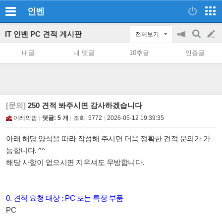
인벤
IT 인벤 PC 견적 게시판
전체보기
공
검
글
지
색
내글
내 댓글
10추글
인증글
on/off
쓰
기
[문의]
250 견적 봐주시면 감사하겠습니다
이레의밤
댓글: 5 개
조회:
5772
2026-05-12 19:39:35
아래 해당 양식을 따라 작성해 주시면 더욱 정확한 견적 문의가 가
능합니다. ^^
해당 사항이 없으시면 지우셔도 무방합니다.
0. 견적 요청 대상 : PC 또는 특정 부품
PC