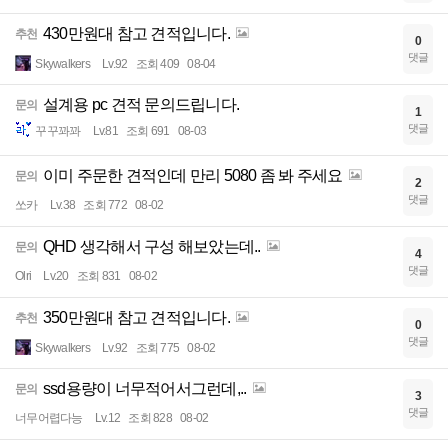
430만원대 참고 견적입니다.
추천
0
댓글
Skywalkers
Lv.92
조회 409
08-04
설계용 pc 견적 문의드립니다.
문의
1
댓글
꾸꾸꽈꽈
Lv.81
조회 691
08-03
이미 주문한 견적인데 만리 5080 좀 봐 주세요
문의
2
댓글
쏘카
Lv.38
조회 772
08-02
QHD 생각해서 구성 해보았는데..
문의
4
댓글
Olri
Lv.20
조회 831
08-02
350만원대 참고 견적입니다.
추천
0
댓글
Skywalkers
Lv.92
조회 775
08-02
ssd용량이 너무적어서그런데,..
문의
3
댓글
너무어렵다능
Lv.12
조회 828
08-02