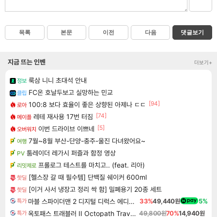
목록
본문
이전
다음
댓글보기
지금 뜨는 인벤
더보기+
룩삼 니니 초대석 안내
정보
FC온 호날두보고 실망하는 민교
클립
[94]
100:8 보다 효율이 좋은 상향된 아제나 ㄷㄷ
로아
[74]
레테 재사용 17번 터짐
메이플
[5]
이번 드라이브 이쁘네
오버워치
7월~8월 부산-단양-충주-울진 다녀왔어요~
여행
툼레이더 레가시 퍼즐과 함정 영상
PV
프롤로그 테스트를 마치고.. (feat. 리아)
리밋제로
[헬스장 갈 때 필수템] 단백질 쉐이커 600ml
핫딜
[이거 사서 냉장고 정리 싹 함] 밀폐용기 20종 세트
핫딜
마블 스파이더맨 2 디지털 디럭스 에디션 Marvel's Spider-Man 2 Digital Deluxe Edition
33%
49,440원
5%
특가
옥토패스 트래블러 II Octopath Traveler II
49,800원
70%
14,940원
특가