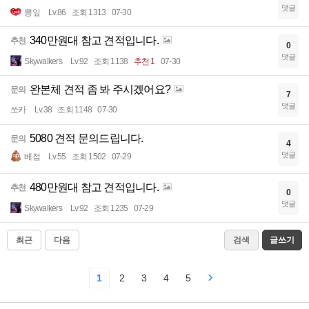
댓글
뽕잎
Lv.86
조회 1313
07-30
340만원대 참고 견적입니다.
추천
0
댓글
Skywalkers
Lv.92
조회 1138
추천 1
07-30
완본체 견적 좀 봐 주시겠어요?
문의
7
댓글
쏘카
Lv.38
조회 1148
07-30
5080 견적 문의드립니다.
문의
4
댓글
베점
Lv.55
조회 1502
07-29
480만원대 참고 견적입니다.
추천
0
댓글
Skywalkers
Lv.92
조회 1235
07-29
최근
다음
검색
글쓰기
1
2
3
4
5