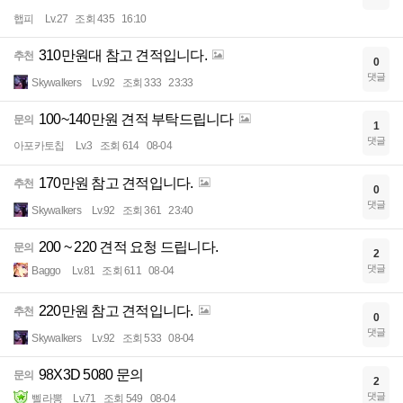
햅피
Lv.27
조회 435
16:10
310만원대 참고 견적입니다.
추천
0
댓글
Skywalkers
Lv.92
조회 333
23:33
100~140만원 견적 부탁드립니다
문의
1
댓글
아포카토칩
Lv.3
조회 614
08-04
170만원 참고 견적입니다.
추천
0
댓글
Skywalkers
Lv.92
조회 361
23:40
200 ~ 220 견적 요청 드립니다.
문의
2
댓글
Baggo
Lv.81
조회 611
08-04
220만원 참고 견적입니다.
추천
0
댓글
Skywalkers
Lv.92
조회 533
08-04
98X3D 5080 문의
문의
2
댓글
삘라뽕
Lv.71
조회 549
08-04