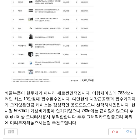
바꿀부품이 한두개가 아니라 새로짠견적입니다. 어항케이스에 783d쓰시
려면 최소 10만원대 짭수필수입니다. 다만현재 대장급공랭과 짭수가격차
가 크지않은만큼 케이스는 감성적인 용도도있으니 선택하시면됩니다. 현
시점 5060ti가 가성비가좋아 인기가많으나 783d에는 급이맞지않으며 추
후 qhd이상 모니터사용시 부적합합니다 추후 그래픽카드업글고려 파워
에 미리투자해놓으시는걸 추천드립니다.
답글
0
0