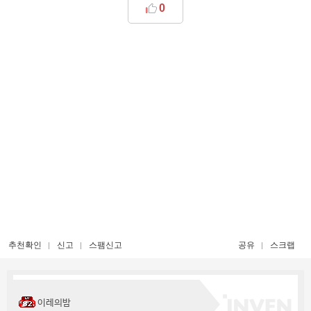
0
추천확인
신고
스팸신고
공유
스크랩
이레의밤