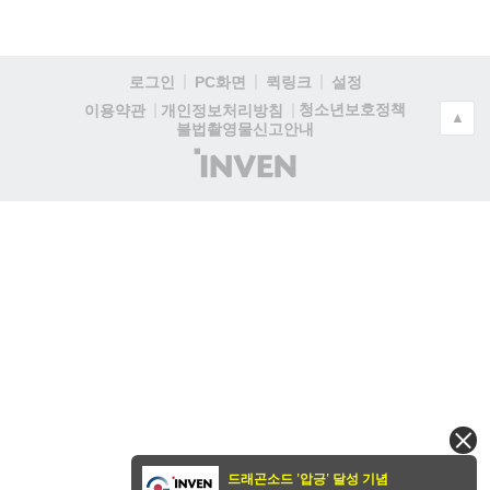
로그인
PC화면
퀵링크
설정
청소년보호정책
이용약관
개인정보처리방침
▲
불법촬영물신고안내
(주)
인
벤
드래곤소드 '압긍' 달성 기념