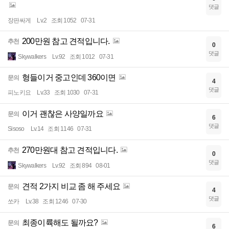
댓글
장판싸게
Lv.2
조회 1052
07-31
200만원 참고 견적입니다.
추천
0
댓글
Skywalkers
Lv.92
조회 1012
07-31
형들이거 중고인데 360이면
문의
4
댓글
피노키요
Lv.33
조회 1030
07-31
이거 괜찮은 사양일까요
문의
6
댓글
Sisoso
Lv.14
조회 1146
07-31
270만원대 참고 견적입니다.
추천
0
댓글
Skywalkers
Lv.92
조회 894
08-01
견적 2가지 비교 좀 해 주세요
문의
4
댓글
쏘카
Lv.38
조회 1246
07-30
최종이륙해도 될까요?
문의
6