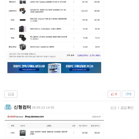
답글
0
0
신형컴터
26-05-13 14:50
신고
|
공감 확인