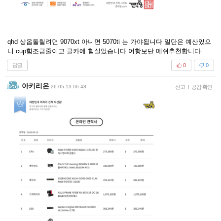
qhd 상옵돌릴려면 9070xt 아니면 5070ti 는 가야됩니다 일단은 예산있으
니 cup힘조금줄이고 글카에 힘실었습니다 어항보단 메쉬추천합니다.
답글
0
0
아키리온
26-05-13 06:48
신고
|
공감 확인