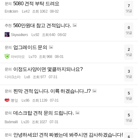
5080 견적 부탁 드려요
문의
7
댓글
Eroticism
Lv.42
조회 1062
08-02
560만원대 참고 견적입니다.
추천
0
댓글
Skywalkers
Lv.92
조회 640
08-02
업그레이드 문의
문의
2
댓글
아비아오
Lv.70
조회 968
08-01
이정도사양이면 몇클까지되나요?
문의
3
댓글
디아3소마
Lv.8
조회 977
07-31
찐막 견적 입니다. 이륙 하겠습니다...!?
문의
5
댓글
뽕잎
Lv.86
조회 1139
07-31
데스크탑 견적 문의 드립니다.
문의
5
댓글
Babmalli
Lv.20
조회 1027
07-31
안녕하세요! 견적 짜봤는데 봐주시면 감사하겠습니다!
문의
6