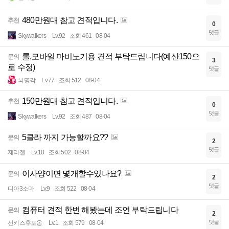
480만원대 참고 견적입니다.
추천
0
댓글
Skywalkers
Lv.92
조회 461
08-04
롤,모바일 마비노기용 견적 부탁드립니다(예산150으
문의
3
로 수정)
댓글
뇌명각
Lv.77
조회 512
08-04
150만원대 참고 견적입니다.
추천
0
댓글
Skywalkers
Lv.92
조회 487
08-04
5클라 까지 가능할까요??
문의
2
댓글
제리젤
Lv.10
조회 502
08-04
이사양이면 몇개할수있나요?
문의
2
댓글
디아3소마
Lv.9
조회 522
08-04
컴퓨터 견적 한번 해봤는데 조언 부탁드립니다
문의
2
댓글
선키스후포옹
Lv.1
조회 579
08-04