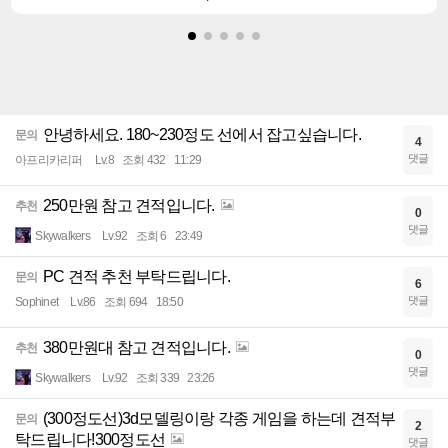
안녕하세요. 180~230정도 선에서 잡고싶습니다.
문의
4
댓글
아프리카리퍼
Lv.8
조회 432
11:29
250만원 참고 견적입니다.
추천
0
댓글
Skywalkers
Lv.92
조회 6
23:49
PC 견적 추천 부탁드립니다.
문의
6
댓글
Sophinet
Lv.86
조회 694
18:50
380만원대 참고 견적입니다.
추천
0
댓글
Skywalkers
Lv.92
조회 339
23:26
(300정도선)3d모델링이랑 각종 게임을 하는데 견적부
문의
2
탁드립니다!300정도선
댓글