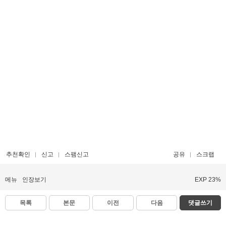
추천확인
신고
스팸신고
공유
스크랩
메뉴
인장보기
EXP 23%
목록
본문
이전
다음
댓글쓰기