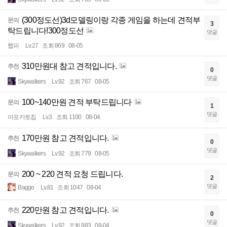
(300정도선)3d모델링이랑 각종 게임을 하는데 견적부
문의
3
탁드립니다!300정도선
댓글
햅피
Lv.27
조회 869
08-05
310만원대 참고 견적입니다.
추천
0
댓글
Skywalkers
Lv.92
조회 767
08-05
100~140만원 견적 부탁드립니다
문의
1
댓글
아포카토칩
Lv.3
조회 1100
08-04
170만원 참고 견적입니다.
추천
0
댓글
Skywalkers
Lv.92
조회 779
08-05
200 ~ 220 견적 요청 드립니다.
문의
2
댓글
Baggo
Lv.81
조회 1047
08-04
220만원 참고 견적입니다.
추천
0
댓글
Skywalkers
Lv.92
조회 983
08-04