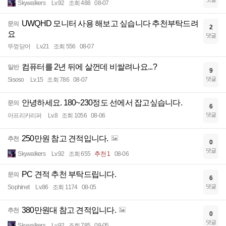
Skywalkers
Lv.92
조회 488
08-07
UWQHD 모니터 사용 해보고 싶습니다 추천부탁드려
문의
2
요
댓글
뚜껑닫어
Lv.21
조회 556
08-07
컴퓨터를 2년 뒤에 살껀데 비쌀려나요...?
일반
9
댓글
Sisoso
Lv.15
조회 786
08-07
안녕하세요. 180~230정도 선에서 잡고싶습니다.
문의
6
댓글
아프리카리퍼
Lv.8
조회 1056
08-06
250만원 참고 견적입니다.
추천
0
댓글
Skywalkers
Lv.92
조회 655
추천 1
08-06
PC 견적 추천 부탁드립니다.
문의
6
댓글
Sophinet
Lv.86
조회 1174
08-05
380만원대 참고 견적입니다.
추천
0
댓글
Skywalkers
Lv.92
조회 785
08-05