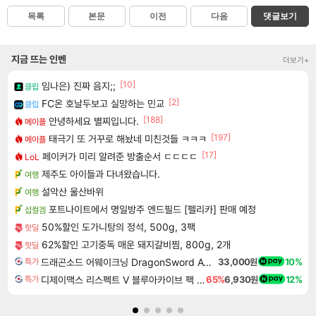
목록
본문
이전
다음
댓글보기
지금 뜨는 인벤
더보기+
[10]
임나은) 진짜 음지;;
클립
[2]
FC온 호날두보고 실망하는 민교
클립
[188]
안녕하세요 별찌입니다.
메이플
[197]
태극기 또 거꾸로 해놨네 미친것들 ㅋㅋㅋ
메이플
[17]
페이커가 미리 알려준 방출순서 ㄷㄷㄷㄷ
LoL
제주도 아이들과 다녀왔습니다.
여행
설악산 울산바위
여행
포트나이트에서 명일방주 엔드필드 [펠리카] 판매 예정
섭컬겜
50%할인 도가니탕의 정석, 500g, 3팩
핫딜
62%할인 고기중독 매운 돼지갈비찜, 800g, 2개
핫딜
드래곤소드 어웨이크닝 DragonSword Awakening
33,000원
10%
특가
디제이맥스 리스펙트 V 블루아카이브 팩 DJMAX RESPECT V Blue Archive Pack DLC
65%
6,930원
12%
특가