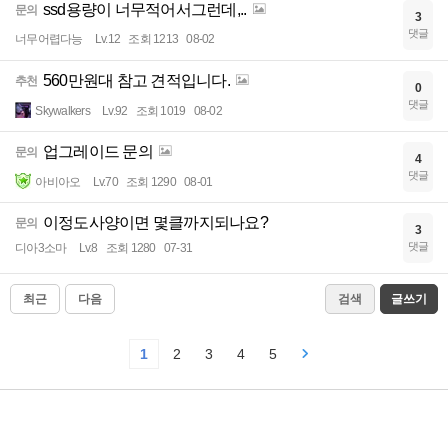
ssd용량이 너무적어서그런데,..
문의
3
댓글
너무어렵다능
Lv.12
조회 1213
08-02
560만원대 참고 견적입니다.
추천
0
댓글
Skywalkers
Lv.92
조회 1019
08-02
업그레이드 문의
문의
4
댓글
아비아오
Lv.70
조회 1290
08-01
이정도사양이면 몇클까지되나요?
문의
3
댓글
디아3소마
Lv.8
조회 1280
07-31
최근
다음
검색
글쓰기
1
2
3
4
5