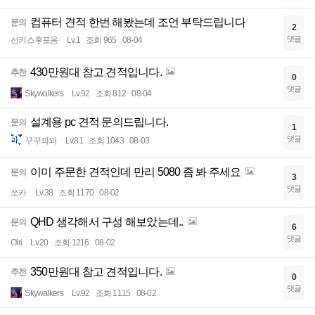
컴퓨터 견적 한번 해봤는데 조언 부탁드립니다
문의
2
댓글
선키스후포옹
Lv.1
조회 965
08-04
430만원대 참고 견적입니다.
추천
0
댓글
Skywalkers
Lv.92
조회 812
08-04
설계용 pc 견적 문의드립니다.
문의
1
댓글
꾸꾸꽈꽈
Lv.81
조회 1043
08-03
이미 주문한 견적인데 만리 5080 좀 봐 주세요
문의
3
댓글
쏘카
Lv.38
조회 1170
08-02
QHD 생각해서 구성 해보았는데..
문의
6
댓글
Olri
Lv.20
조회 1216
08-02
350만원대 참고 견적입니다.
추천
0
댓글
Skywalkers
Lv.92
조회 1115
08-02