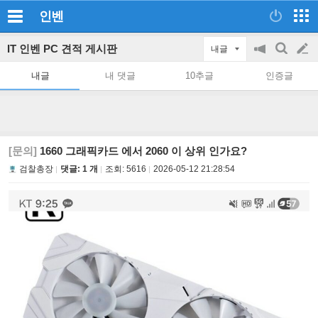
인벤
IT 인벤 PC 견적 게시판
내글
공
검
글
지
색
내글
내 댓글
10추글
인증글
on/off
쓰
기
[문의]
1660 그래픽카드 에서 2060 이 상위 인가요?
검찰총장
댓글: 1 개
조회:
5616
2026-05-12 21:28:54