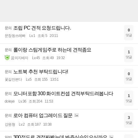
조립 PC 견적 요청드립니다.
문의
0
댓글
문창동쓰레빠
Lv.1
조회 5
20:11
롤이랑 스팀게임주로 하는데 견적좀요
문의
1
댓글
꿈의지배자
Lv.45
조회 49
19:32
노트북 추천 부탁드립니다!
문의
0
댓글
꽃길만본다
Lv.5
조회 155
13:51
모니터포함 300 화이트컨셉 견적부탁드려봅니다
문의
1
댓글
doleye
Lv.36
조회 204
11:53
로아 컴퓨터 업그레이드 질문
문의
3
댓글
강원형
Lv.2
조회 187
10:38
300정도로 견적짜봤는데 봐주실수있으실까요
일반