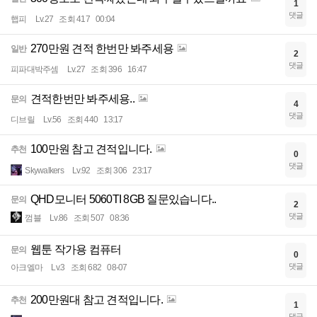
1
댓글
햅피
Lv.27
조회 417
00:04
270만원 견적 한번만 봐주세용
일반
2
댓글
피파대박주셈
Lv.27
조회 396
16:47
견적한번만 봐주세용..
문의
4
댓글
디브릴
Lv.56
조회 440
13:17
100만원 참고 견적입니다.
추천
0
댓글
Skywalkers
Lv.92
조회 306
23:17
QHD모니터 5060TI 8GB 질문있습니다..
문의
2
댓글
껌블
Lv.86
조회 507
08:36
웹툰 작가용 컴퓨터
문의
0
댓글
아크엘마
Lv.3
조회 682
08-07
200만원대 참고 견적입니다.
추천
1
댓글