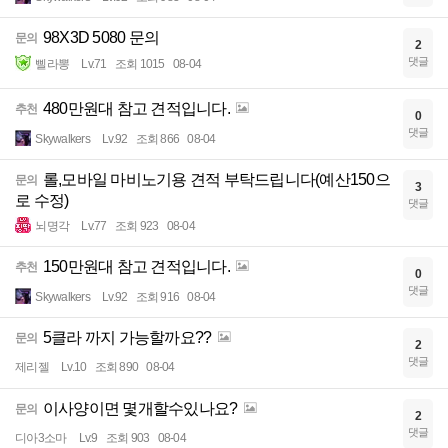
98X3D 5080 문의
문의
2
댓글
삘라뽕
Lv.71
조회 1015
08-04
480만원대 참고 견적입니다.
추천
0
댓글
Skywalkers
Lv.92
조회 866
08-04
롤,모바일 마비노기용 견적 부탁드립니다(예산150으
문의
3
로 수정)
댓글
뇌명각
Lv.77
조회 923
08-04
150만원대 참고 견적입니다.
추천
0
댓글
Skywalkers
Lv.92
조회 916
08-04
5클라 까지 가능할까요??
문의
2
댓글
제리젤
Lv.10
조회 890
08-04
이사양이면 몇개할수있나요?
문의
2
댓글
디아3소마
Lv.9
조회 903
08-04