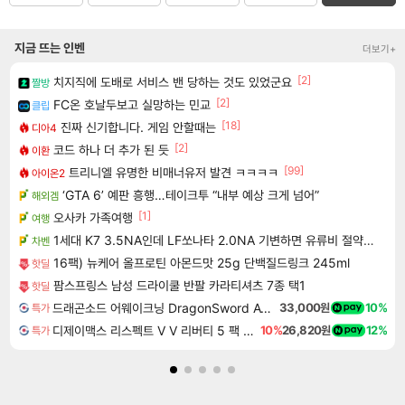
지금 뜨는 인벤
더보기+
[2]
치지직에 도배로 서비스 밴 당하는 것도 있었군요
짤방
[2]
FC온 호날두보고 실망하는 민교
클립
[18]
진짜 신기합니다. 게임 안할때는
디아4
[2]
코드 하나 더 추가 된 듯
이환
[99]
트리니엘 유명한 비매너유저 발견 ㅋㅋㅋㅋ
아이온2
‘GTA 6’ 예판 흥행…테이크투 “내부 예상 크게 넘어”
해외겜
[1]
오사카 가족여행
여행
1세대 K7 3.5NA인데 LF쏘나타 2.0NA 기변하면 유류비 절약이 얼마나 될까요..?
차벤
16팩) 뉴케어 올프로틴 아몬드맛 25g 단백질드링크 245ml
핫딜
팜스프링스 남성 드라이쿨 반팔 카라티셔츠 7종 택1
핫딜
드래곤소드 어웨이크닝 DragonSword Awakening
33,000원
10%
특가
디제이맥스 리스펙트 V V 리버티 5 팩 DJMAX RESPECT V V Liberty 5 Pack DLC
10%
26,820원
12%
특가