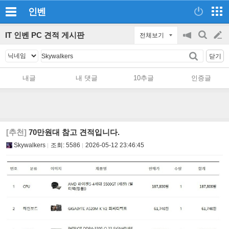
인벤
IT 인벤 PC 견적 게시판
전체보기
공
검
글
지
색
닫기
on/off
쓰
내글
내 댓글
10추글
인증글
기
[추천]
70만원대 참고 견적입니다.
Skywalkers
조회:
5586
2026-05-12 23:46:45