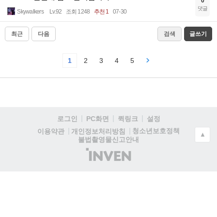
0
댓글
Skywalkers
Lv.92
조회 1248
추천 1
07-30
최근
다음
검색
글쓰기
1
2
3
4
5
로그인
PC화면
퀵링크
설정
청소년보호정책
이용약관
개인정보처리방침
▲
불법촬영물신고안내
(주)
인
벤