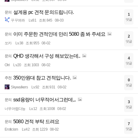
설계용 pc 견적 문의드립니다.
문의
1
댓글
꾸꾸꽈꽈
Lv.81
조회 845
08-03
이미 주문한 견적인데 만리 5080 좀 봐 주세요
문의
2
댓글
쏘카
Lv.38
조회 955
08-02
QHD 생각해서 구성 해보았는데..
문의
4
댓글
Olri
Lv.20
조회 1003
08-02
350만원대 참고 견적입니다.
추천
0
댓글
Skywalkers
Lv.92
조회 931
08-02
ssd용량이 너무적어서그런데,..
문의
3
댓글
너무어렵다능
Lv.12
조회 1008
08-02
5080 견적 부탁 드려요
문의
7
댓글
Eroticism
Lv.42
조회 1229
08-02