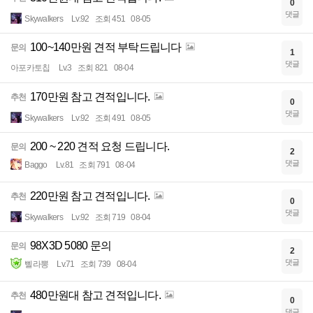
0
댓글
Skywalkers
Lv.92
조회 451
08-05
100~140만원 견적 부탁드립니다
문의
1
댓글
아포카토칩
Lv.3
조회 821
08-04
170만원 참고 견적입니다.
추천
0
댓글
Skywalkers
Lv.92
조회 491
08-05
200 ~ 220 견적 요청 드립니다.
문의
2
댓글
Baggo
Lv.81
조회 791
08-04
220만원 참고 견적입니다.
추천
0
댓글
Skywalkers
Lv.92
조회 719
08-04
98X3D 5080 문의
문의
2
댓글
삘라뽕
Lv.71
조회 739
08-04
480만원대 참고 견적입니다.
추천
0
댓글