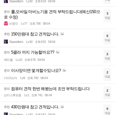
Skywalkers
Lv.92
조회 619
08-04
롤,모바일 마비노기용 견적 부탁드립니다(예산150으
문의
3
로 수정)
댓글
뇌명각
Lv.77
조회 706
08-04
150만원대 참고 견적입니다.
추천
0
댓글
Skywalkers
Lv.92
조회 652
08-04
5클라 까지 가능할까요??
문의
2
댓글
제리젤
Lv.10
조회 678
08-04
이사양이면 몇개할수있나요?
문의
2
댓글
디아3소마
Lv.9
조회 700
08-04
컴퓨터 견적 한번 해봤는데 조언 부탁드립니다
문의
2
댓글
선키스후포옹
Lv.1
조회 742
08-04
430만원대 참고 견적입니다.
추천
0
댓글
Skywalkers
Lv.92
조회 567
08-04