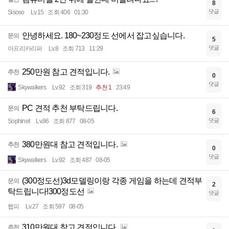
8
댓글
Sisoso
Lv.15
조회 406
01:30
안녕하세요. 180~230정도 선에서 잡고싶습니다.
문의
5
댓글
아프리카리퍼
Lv.8
조회 713
11:29
250만원 참고 견적입니다.
추천
0
댓글
Skywalkers
Lv.92
조회 319
추천 1
23:49
PC 견적 추천 부탁드립니다.
문의
6
댓글
Sophinet
Lv.86
조회 877
08-05
380만원대 참고 견적입니다.
추천
0
댓글
Skywalkers
Lv.92
조회 487
08-05
(300정도선)3d모델링이랑 각종 게임을 하는데 견적부
문의
2
탁드립니다!300정도선
댓글
햅피
Lv.27
조회 597
08-05
310만원대 참고 견적입니다.
추천