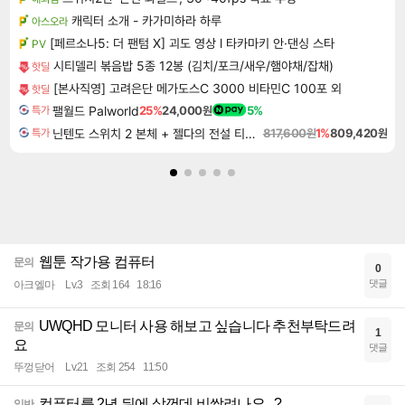
캐릭터 소개 - 카가미하라 하루
아스오라
[페르소나5: 더 팬텀 X] 괴도 영상 l 타카마키 안·댄싱 스타
PV
시티델리 볶음밥 5종 12봉 (김치/포크/새우/햄야채/잡채)
핫딜
[본사직영] 고려은단 메가도스C 3000 비타민C 100포 외
핫딜
팰월드 Palworld
25%
24,000원
5%
특가
닌텐도 스위치 2 본체 + 젤다의 전설 티어스 오브 더 킹덤 닌텐도 스위치 2 에디션 + 젤다의 전설 브레스 오브 더 와일드 닌텐도 스위치 2 에디션 번들
817,600원
1%
809,420원
특가
웹툰 작가용 컴퓨터
문의
0
댓글
아크엘마
Lv.3
조회 164
18:16
UWQHD 모니터 사용 해보고 싶습니다 추천부탁드려
문의
1
요
댓글
뚜껑닫어
Lv.21
조회 254
11:50
컴퓨터를 2년 뒤에 살껀데 비쌀려나요...?
일반