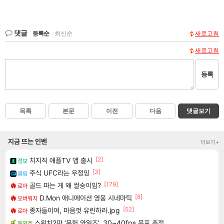
댓글
등록순
|
최신순
새로고침
새로고침
등록
목록
본문
이전
다음
댓글보기
지금 뜨는 인벤
더보기+
[2]
치지직 애플TV 앱 출시
정보
[3]
주식 UFC라는 우정잉
클립
[179]
골드 파는 게 왜 쌀숭이임?
로아
[8]
D.Mon 애니메이션 영웅 시네마틱
오버워치
[52]
종자들이여, 마음껏 유린하라.jpg
로아
스위치2판 ‘몬헌 와일즈’, 30~40fps 목표 추정
해외겜