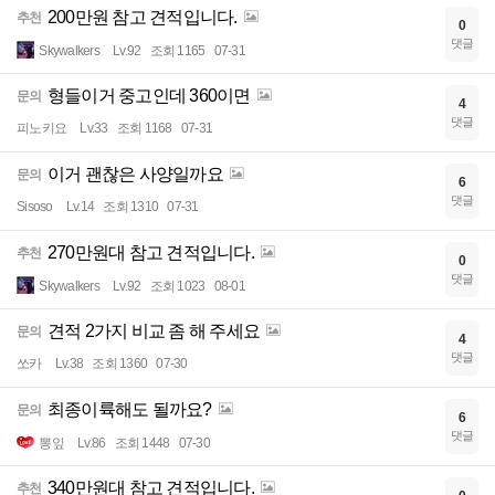
200만원 참고 견적입니다.
추천
0
댓글
Skywalkers
Lv.92
조회 1165
07-31
형들이거 중고인데 360이면
문의
4
댓글
피노키요
Lv.33
조회 1168
07-31
이거 괜찮은 사양일까요
문의
6
댓글
Sisoso
Lv.14
조회 1310
07-31
270만원대 참고 견적입니다.
추천
0
댓글
Skywalkers
Lv.92
조회 1023
08-01
견적 2가지 비교 좀 해 주세요
문의
4
댓글
쏘카
Lv.38
조회 1360
07-30
최종이륙해도 될까요?
문의
6
댓글
뽕잎
Lv.86
조회 1448
07-30
340만원대 참고 견적입니다.
추천