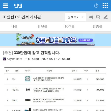
인벤
IT 인벤 PC 견적 게시판
전체보기
공
검
글
지
색
내글
내 댓글
10추글
인증글
on/off
쓰
기
[추천]
330만원대 참고 견적입니다.
Skywalkers
조회:
5450
2026-05-12 23:56:40