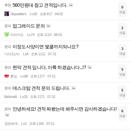
560만원대 참고 견적입니다.
추천
0
댓글
Skywalkers
Lv.92
조회 817
08-02
업그레이드 문의
문의
2
댓글
아비아오
Lv.70
조회 1110
08-01
이정도사양이면 몇클까지되나요?
문의
3
댓글
디아3소마
Lv.8
조회 1112
07-31
찐막 견적 입니다. 이륙 하겠습니다...!?
문의
5
댓글
뽕잎
Lv.86
조회 1277
07-31
데스크탑 견적 문의 드립니다.
문의
5
댓글
Babmalli
Lv.20
조회 1171
07-31
안녕하세요! 견적 짜봤는데 봐주시면 감사하겠습니다!
문의
6
댓글
장판싸게
Lv.2
조회 1184
07-31