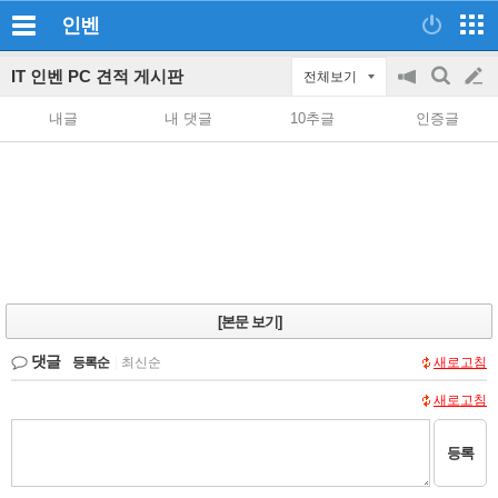
인벤
IT 인벤 PC 견적 게시판
전체보기
공
검
글
지
색
내글
내 댓글
10추글
인증글
on/off
쓰
기
[본문 보기]
댓글
등록순
|
최신순
새로고침
새로고침
등록