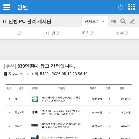
인벤
IT 인벤 PC 견적 게시판
전체보기
공
검
글
지
색
내글
내 댓글
10추글
인증글
on/off
쓰
기
[추천]
330만원대 참고 견적입니다.
Skywalkers
조회:
5420
2026-05-12 23:56:40