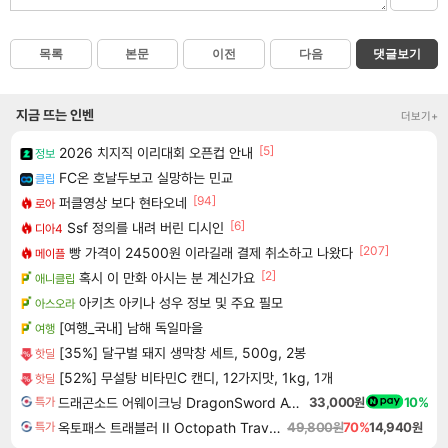
목록
본문
이전
다음
댓글보기
지금 뜨는 인벤
더보기+
[5]
2026 치지직 이리대회 오픈컵 안내
정보
FC온 호날두보고 실망하는 민교
클립
[94]
퍼클영상 보다 현타오네
로아
[6]
Ssf 정의를 내려 버린 디시인
디아4
[207]
빵 가격이 24500원 이라길래 결제 취소하고 나왔다
메이플
[2]
혹시 이 만화 아시는 분 계신가요
애니클립
아키츠 아키나 성우 정보 및 주요 필모
아스오라
[여행_국내] 남해 독일마을
여행
[35%] 달구벌 돼지 생막창 세트, 500g, 2봉
핫딜
[52%] 무설탕 비타민C 캔디, 12가지맛, 1kg, 1개
핫딜
드래곤소드 어웨이크닝 DragonSword Awakening
33,000원
10%
특가
옥토패스 트래블러 II Octopath Traveler II
49,800원
70%
14,940원
특가