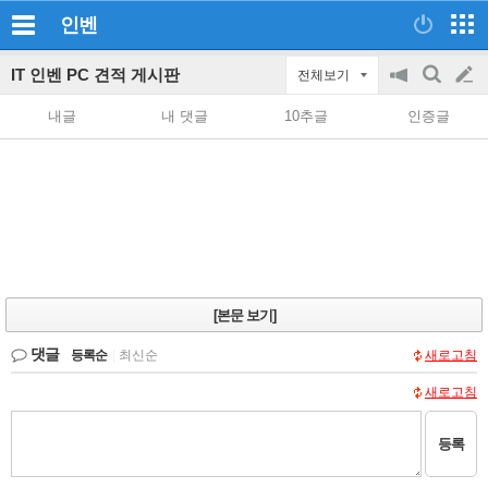
인벤
IT 인벤 PC 견적 게시판
전체보기
공
검
글
지
색
내글
내 댓글
10추글
인증글
on/off
쓰
기
[본문 보기]
댓글
등록순
|
최신순
새로고침
새로고침
등록