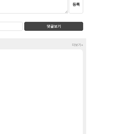
등록
댓글보기
더보기+
초ㅇㅎ) 수녀 코
ㅗㅜㅑ
FC온 호날두보고 
클립
와 ㅁㅊ 컴플뜸
메이플
우리 나라의 주적
메이플
게이머라면 필수로
메이플
중국 CXMT, 
해외겜
툼레이더 레가시 퍼
PV
넷마블, 신작 서브
섭컬겜
[네멤무배] [할인 
핫딜
동서 옥수수차 티
핫딜
팰월드 Palworld
특가