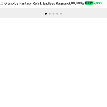
nblue Fantasy Relink Endless Ragnarok
66,800원
7,000