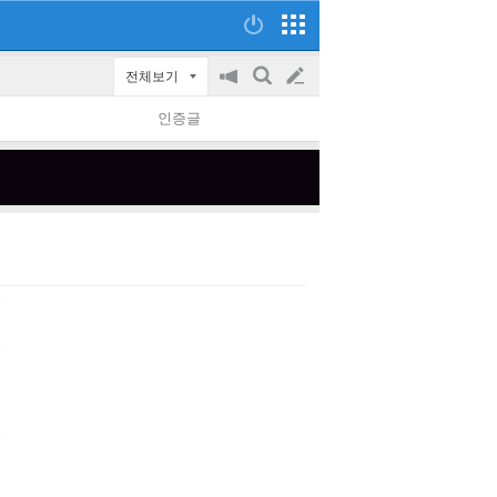
전체보기
공
검
글
지
색
인증글
on/off
쓰
기