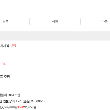
본문
이전
다음
[10]
간 치지직
[15]
목표 추정
 텀블러 304스텐
풍천 민물장어 1kg (손질 후 600g)
DLC
27,000원
15%
22,950원