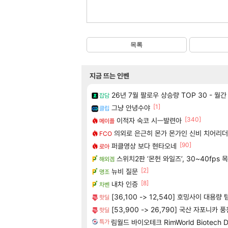
목록
지금 뜨는 인벤
26년 7월 팔로우 상승량 TOP 30 - 월
잡담
[1]
그냥 안녕수야
클립
[340]
이적자 숙코 시ㅡ발련아
메이플
의외로 은근히 몬가 몬가인 신비 치어리더
FCO
[90]
퍼클영상 보다 현타오네
로아
스위치2판 ‘몬헌 와일즈’, 30~40fps 
해외겜
[2]
뉴비 질문
명조
[8]
내차 인증
차벤
[36,100 -> 12,540] 호밍사이 대용량
핫딜
[53,900 -> 26,790] 국산 자포니카 
핫딜
림월드 바이오테크 RimWorld Biotech 
특가