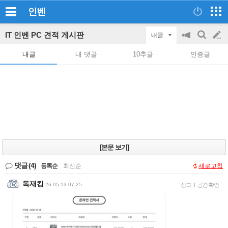
인벤
IT 인벤 PC 견적 게시판
내글
공
검
글
지
색
내글
내 댓글
10추글
인증글
on/off
쓰
기
[본문 보기]
댓글
(4)
등록순
|
최신순
새로고침
독재킹
26-05-13 07:25
신고
|
공감 확인