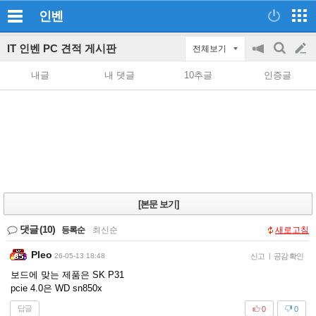
인벤
IT 인벤 PC 견적 게시판
전체보기
공
검
글
지
색
내글
내 댓글
10추글
인증글
on/off
쓰
기
[본문 보기]
댓글
(10)
등록순
|
최신순
새로고침
Pleo
26-05-13 18:48
신고
|
공감 확인
보드에 맞는 제품은 SK P31
pcie 4.0은 WD sn850x
답글
0
0