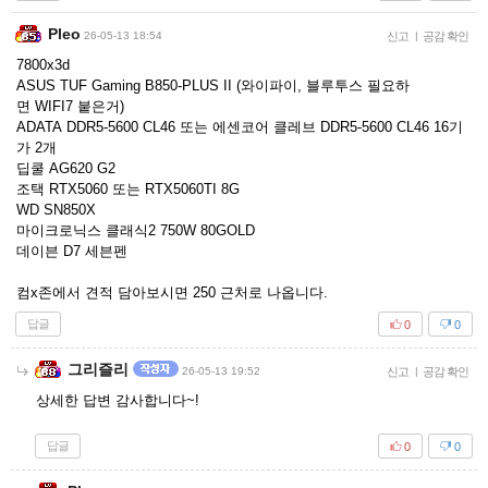
Pleo
26-05-13 18:54
신고
|
공감 확인
7800x3d
ASUS TUF Gaming B850-PLUS II (와이파이, 블루투스 필요하
면 WIFI7 붙은거)
ADATA DDR5-5600 CL46 또는 에센코어 클레브 DDR5-5600 CL46 16기
가 2개
딥쿨 AG620 G2
조택 RTX5060 또는 RTX5060TI 8G
WD SN850X
마이크로닉스 클래식2 750W 80GOLD
데이븐 D7 세븐펜
컴x존에서 견적 담아보시면 250 근처로 나옵니다.
답글
0
0
그리즐리
26-05-13 19:52
신고
|
공감 확인
상세한 답변 감사합니다~!
답글
0
0