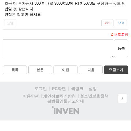
조금 더 투자해서 300 이내로 9800X3D에 RTX 5070을 구성하는 것도 방
법일 것 같습니다.
견적은 참고만 하셔요
답글
0
0
새로고침
등록
목록
본문
이전
다음
댓글보기
로그인
PC화면
퀵링크
설정
청소년보호정책
이용약관
개인정보처리방침
▲
불법촬영물신고안내
(주)
인
벤