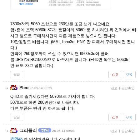
7800x3d와 5060 조합으로 230만원 조금 넘게 나오네요.
컴x존에 조택 5060ti 8G가 품절이라 5060ti로 하시려면 위 견적에서 빼
시고 별도로 구매하시던지 다른 제품으로 넣으시면 됩니다.
10만원정도 비쌉니다. (MSI, Inno3d, PNY 만 피해서 구매하시면 됩니
다.)
만약에 260정도까지 쓰실 수 있으시면 9800x3d에 쿨러
를 3RSYS RC1900N으로 바꾸셔도 됩니다. (FHD면 와우는 5060ti
만 해도 차고 넘칩니다.)
답글
0
0
Pleo
26-05-14 08:59
신고
|
공감 확인
QHD로 즐기시겠다면 5070으로 가셔야 합니다.
5070으로 하면 280만원대로 나옵니다.
다른 부품은 변경 안 하셔도 됩니다.
답글
0
0
그리즐리
26-05-14 09:08
신고
|
공감 확인
@Pleo
넵 명심하겠읍니다 감사합니다!