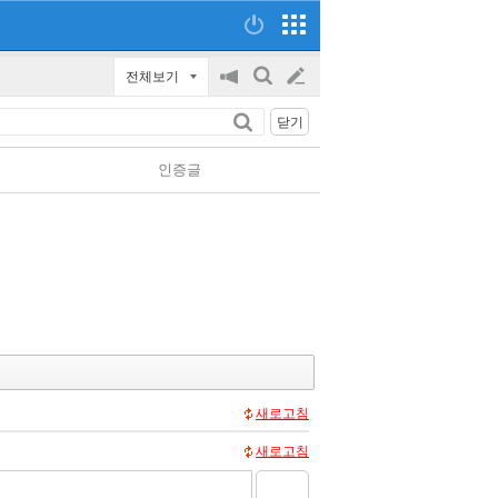
전체보기
공
검
글
지
색
닫기
on/off
쓰
인증글
기
새로고침
새로고침