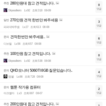
280만원대 참고 견적입니다.
추천
0
댓글
Skywalkers
Lv.92
조회 318
08-09
270만원 견적 한번만 봐주세용
일반
3
댓글
피파대박주셈
Lv.27
조회 613
08-08
견적한번만 봐주세용..
문의
6
댓글
디브릴
Lv.56
조회 657
08-08
100만원 참고 견적입니다.
추천
0
댓글
Skywalkers
Lv.92
조회 538
08-08
QHD모니터 5060TI 8GB 질문있습니다..
문의
4
댓글
껌블
Lv.86
조회 728
08-08
웹툰 작가용 컴퓨터
문의
2
댓글
아크엘마
Lv.3
조회 887
08-07
200만원대 참고 견적입니다.
추천
1