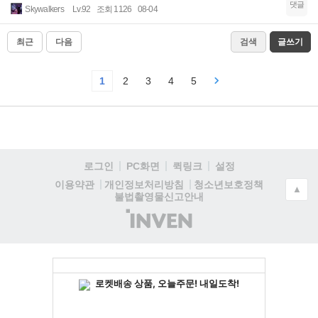
댓글
Skywalkers
Lv.92
조회 1126
08-04
최근
다음
검색
글쓰기
1
2
3
4
5
로그인
PC화면
퀵링크
설정
청소년보호정책
이용약관
개인정보처리방침
▲
불법촬영물신고안내
(주)
인
벤