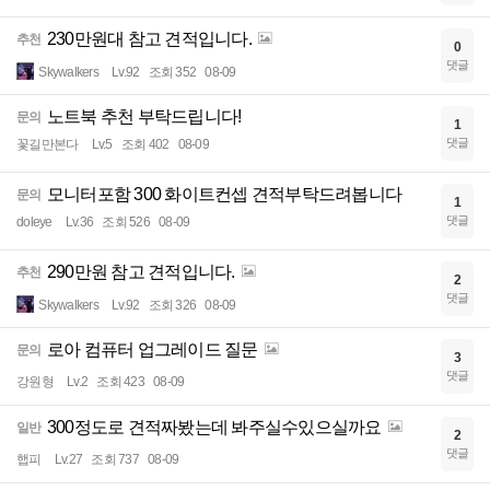
230만원대 참고 견적입니다.
추천
0
댓글
Skywalkers
Lv.92
조회 352
08-09
노트북 추천 부탁드립니다!
문의
1
댓글
꽃길만본다
Lv.5
조회 402
08-09
모니터포함 300 화이트컨셉 견적부탁드려봅니다
문의
1
댓글
doleye
Lv.36
조회 526
08-09
290만원 참고 견적입니다.
추천
2
댓글
Skywalkers
Lv.92
조회 326
08-09
로아 컴퓨터 업그레이드 질문
문의
3
댓글
강원형
Lv.2
조회 423
08-09
300정도로 견적짜봤는데 봐주실수있으실까요
일반
2
댓글
햅피
Lv.27
조회 737
08-09