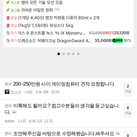
엠마 모든 기술 모션 모음
비스트
[4]
귀여운 아일릿 원희
걸그룹
(1개당 4,400) 멈칫 차량용 디퓨저 80ml x 2개
핫딜
(1kg당 1,580원) 워싱소다 5kg
핫딜
이스 9 몬스트룸 녹스 Ys IX Monstrum Nox
62,800원
60%
25,120원
특가
드래곤소드 어웨이크닝 DragonSword Awakening
33,000원
10%
특가
200~250만원 사이 게이밍컴퓨터 견적 요청합니다
문의
2
댓글
청소년
Lv.82
조회 206
23:35
이륙해도 될까요 ? 컴고수분들의 생각을 듣고싶습니
문의
8
다.
댓글
doleye
Lv.37
조회 218
21:33
조언해주신걸 바탕으로 수정해봤습니다.봐주셔요
문의
0