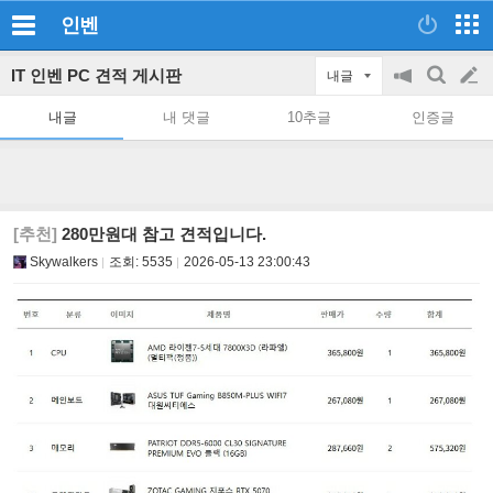
인벤
IT 인벤 PC 견적 게시판
내글
공
검
글
지
색
내글
내 댓글
10추글
인증글
on/off
쓰
기
[추천]
280만원대 참고 견적입니다.
Skywalkers
조회:
5535
2026-05-13 23:00:43