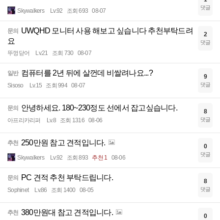
댓글
Skywalkers
Lv.92
조회 693
08-07
UWQHD 모니터 사용 해보고 싶습니다 추천부탁드려
문의
2
요
댓글
뚜껑닫어
Lv.21
조회 730
08-07
컴퓨터를 2년 뒤에 살껀데 비쌀려나요...?
일반
9
댓글
Sisoso
Lv.15
조회 994
08-07
안녕하세요. 180~230정도 선에서 잡고싶습니다.
문의
8
댓글
아프리카리퍼
Lv.8
조회 1316
08-06
250만원 참고 견적입니다.
추천
0
댓글
Skywalkers
Lv.92
조회 893
추천 1
08-06
PC 견적 추천 부탁드립니다.
문의
8
댓글
Sophinet
Lv.86
조회 1400
08-05
380만원대 참고 견적입니다.
추천
0