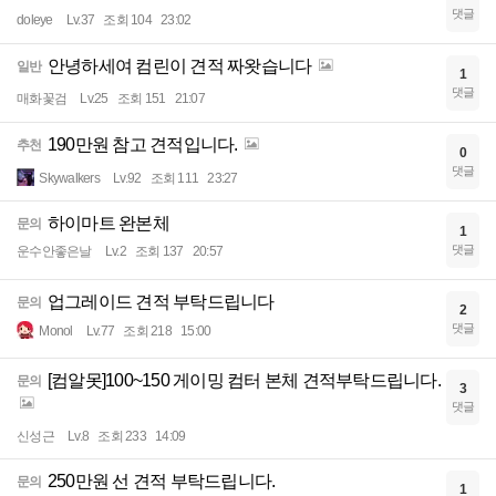
댓글
doleye
Lv.37
조회 104
23:02
안녕하세여 컴린이 견적 짜왓습니다
일반
1
댓글
매화꽃검
Lv.25
조회 151
21:07
190만원 참고 견적입니다.
추천
0
댓글
Skywalkers
Lv.92
조회 111
23:27
하이마트 완본체
문의
1
댓글
운수안좋은날
Lv.2
조회 137
20:57
업그레이드 견적 부탁드립니다
문의
2
댓글
Monol
Lv.77
조회 218
15:00
[컴알못]100~150 게이밍 컴터 본체 견적부탁드립니다.
문의
3
댓글
신성근
Lv.8
조회 233
14:09
250만원 선 견적 부탁드립니다.
문의
1