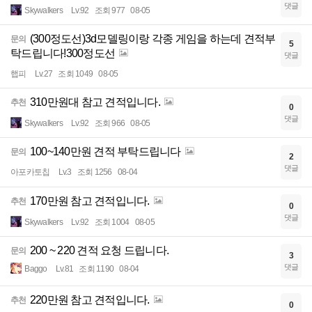
댓글
Skywalkers
Lv.92
조회 977
08-05
(300정도선)3d모델링이랑 각종 게임을 하는데 견적부
문의
5
탁드립니다!300정도선
댓글
햅피
Lv.27
조회 1049
08-05
310만원대 참고 견적입니다.
추천
0
댓글
Skywalkers
Lv.92
조회 966
08-05
100~140만원 견적 부탁드립니다
문의
2
댓글
아포카토칩
Lv.3
조회 1256
08-04
170만원 참고 견적입니다.
추천
0
댓글
Skywalkers
Lv.92
조회 1004
08-05
200 ~ 220 견적 요청 드립니다.
문의
3
댓글
Baggo
Lv.81
조회 1190
08-04
220만원 참고 견적입니다.
추천
0