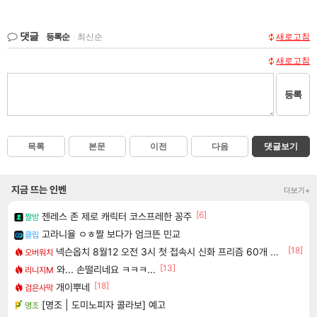
댓글
등록순
|
최신순
새로고침
새로고침
등록
목록
본문
이전
다음
댓글보기
지금 뜨는 인벤
더보기+
[6]
젠레스 존 제로 캐릭터 코스프레한 꽁주
짤방
고라니율 ㅇㅎ짤 보다가 엄크뜬 민교
클립
[18]
넥슨옵치 8월12 오전 3시 첫 접속시 신화 프리즘 60개 선물!
오버워치
[13]
와... 손떨리네요 ㅋㅋㅋ...
리니지M
[18]
개이뿌네
검은사막
[명조 | 도미노피자 콜라보] 예고
명조