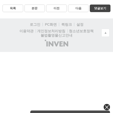
목록
본문
이전
다음
댓글보기
로그인
PC화면
퀵링크
설정
청소년보호정책
이용약관
개인정보처리방침
▲
불법촬영물신고안내
(주)
인
벤