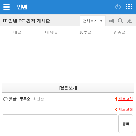
인벤
IT 인벤 PC 견적 게시판
전체보기
공
검
글
지
색
내글
내 댓글
10추글
인증글
on/off
쓰
기
[본문 보기]
댓글
등록순
|
최신순
새로고침
새로고침
등록