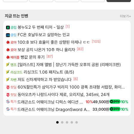
지금 뜨는 인벤
더보기+
[1]
봉누도2 두 번째 티저 - 일상
클립
FC온 호날두보고 실망하는 민교
클립
[105]
100:8 보다 효율이 좋은 상향된 아제나 ㄷㄷ
로아
[82]
보상 공지 나온거 10추 하니 올리자
로아
[87]
빵값 문의 후기
메이플
[일러스트] 자매 앨범 | 장난기 가득한 오후의 공원 (리메이크판)
명조
리싱크드 1.06 패치노트 (8/5)
리싱크드
[6]
저도 신차계약하고 차 받았습니다
차벤
60%할인특가 삼익가구 빅라지 1000 광폭 초대형 서랍장, 화이트+오크, 1000mm, 5단
핫딜
동아오츠카 나랑드사이다 제로, 오리지널, 345ml, 24개
핫딜
드래곤소드 어웨이크닝 디럭스 에디션 DragonSword Awakening Deluxe Edition
10%
49,500원
10%
특가
드래곤소드 어웨이크닝 DragonSword Awakening
33,000원
10%
특가