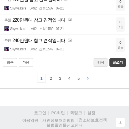
0
댓글
Skywalkers
Lv.92
조회 1587
07-21
220만원대 참고 견적입니다.
추천
0
댓글
Skywalkers
Lv.92
조회 1569
07-21
240만원대 참고 견적입니다.
추천
0
댓글
Skywalkers
Lv.92
조회 1549
07-21
최근
다음
검색
글쓰기
1
2
3
4
5
로그인
PC화면
퀵링크
설정
청소년보호정책
이용약관
개인정보처리방침
▲
불법촬영물신고안내