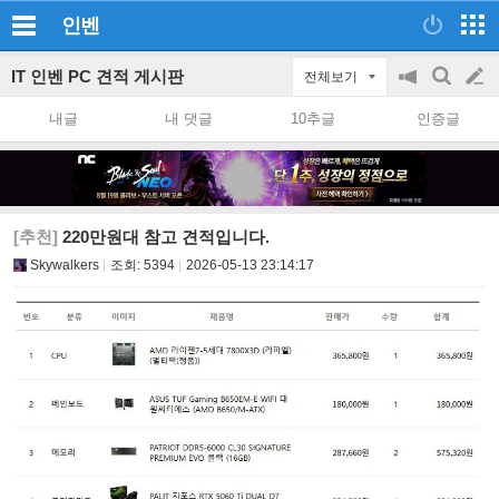
인벤
IT 인벤 PC 견적 게시판
전체보기
공
검
글
지
색
내글
내 댓글
10추글
인증글
on/off
쓰
기
[추천]
220만원대 참고 견적입니다.
Skywalkers
조회:
5394
2026-05-13 23:14:17