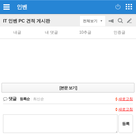
인벤
IT 인벤 PC 견적 게시판
전체보기
공
검
글
지
색
내글
내 댓글
10추글
인증글
on/off
쓰
기
[본문 보기]
댓글
등록순
|
최신순
새로고침
새로고침
등록