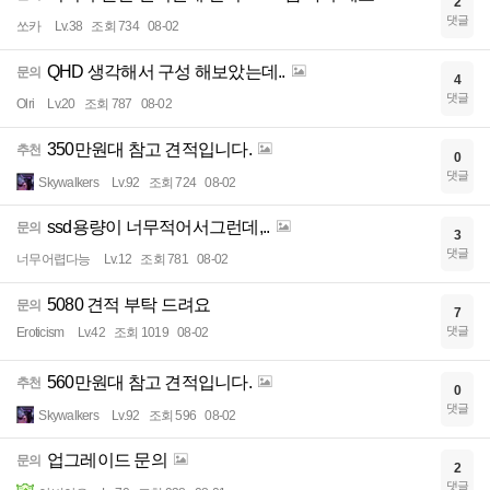
2
댓글
쏘카
Lv.38
조회 734
08-02
QHD 생각해서 구성 해보았는데..
문의
4
댓글
Olri
Lv.20
조회 787
08-02
350만원대 참고 견적입니다.
추천
0
댓글
Skywalkers
Lv.92
조회 724
08-02
ssd용량이 너무적어서그런데,..
문의
3
댓글
너무어렵다능
Lv.12
조회 781
08-02
5080 견적 부탁 드려요
문의
7
댓글
Eroticism
Lv.42
조회 1019
08-02
560만원대 참고 견적입니다.
추천
0
댓글
Skywalkers
Lv.92
조회 596
08-02
업그레이드 문의
문의
2
댓글