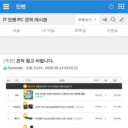
인벤
IT 인벤 PC 견적 게시판
전체보기
공
검
글
지
색
내글
내 댓글
10추글
인증글
on/off
쓰
기
[추천]
견적 참고 바랍니다.
Sunoodle
조회:
5124
2026-05-14 03:52:12