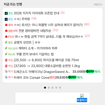
지금 뜨는 인벤
더보기+
[3]
2026 치지직 이리대회 오픈컵 안내
정보
[19]
ㅇㅎ) 주하랑
클립
[60]
ㅇㅂ) 로사단: 아니 퍼클팟 너무 심하네 예의가 없어(?)
로아
[70]
전분 얌비얌버전 내림차순
검은사막
[27]
와ㅅㅂ 현질 금액 1억이 넘네요..다들 꼭 해보십셔ㅁㅊ
FCO
공명자 모먼트 | 수수
명조
캐릭터 소개 - 카가미하라 하루
아스오라
쿠를 먼저 보내서 기습하는 법
비스트
[25,500 -> 9,900] 피지오겔 페이셜 크림 75ml
핫딜
[37,900 -> 23,900] 대왕소갈비찜 순한맛 1.2kg
핫딜
드래곤소드 어웨이크닝 DragonSword Awakening
33,000원
10%
특가
커세어 코브 Corsair Cove
25%
29,920원
10%
특가