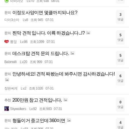
아비아오
Lv.70
조회 938
08-01
이정도사양이면 몇클까지되나요?
문의
3
댓글
디아3소마
Lv.8
조회 945
07-31
찐막 견적 입니다. 이륙 하겠습니다...!?
문의
5
댓글
뽕잎
Lv.86
조회 1099
07-31
데스크탑 견적 문의 드립니다.
문의
5
댓글
Babmalli
Lv.20
조회 999
07-31
안녕하세요! 견적 짜봤는데 봐주시면 감사하겠습니다!
문의
6
댓글
장판싸게
Lv.2
조회 1026
07-31
200만원 참고 견적입니다.
추천
0
댓글
Skywalkers
Lv.92
조회 983
07-31
형들이거 중고인데 360이면
문의
4
댓글
피노키요
Lv.33
조회 998
07-31