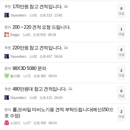
170만원 참고 견적입니다.
추천
0
댓글
Skywalkers
Lv.92
조회 323
23:40
200 ~ 220 견적 요청 드립니다.
문의
1
댓글
Baggo
Lv.81
조회 558
08-04
220만원 참고 견적입니다.
추천
0
댓글
Skywalkers
Lv.92
조회 487
08-04
98X3D 5080 문의
문의
2
댓글
삘라뽕
Lv.71
조회 482
08-04
480만원대 참고 견적입니다.
추천
0
댓글
Skywalkers
Lv.92
조회 415
08-04
롤,모바일 마비노기용 견적 부탁드립니다(예산150으
문의
2
로 수정)
댓글
뇌명각
Lv.77
조회 458
08-04