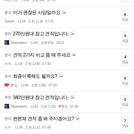
이거 괜찮은 사양일까요
문의
6
댓글
Sisoso
Lv.14
조회 1118
07-31
270만원대 참고 견적입니다.
추천
0
댓글
Skywalkers
Lv.92
조회 856
08-01
견적 2가지 비교 좀 해 주세요
문의
4
댓글
쏘카
Lv.38
조회 1200
07-30
최종이륙해도 될까요?
문의
6
댓글
뽕잎
Lv.86
조회 1280
07-30
340만원대 참고 견적입니다.
추천
0
댓글
Skywalkers
Lv.92
조회 1110
추천 1
07-30
완본체 견적 좀 봐 주시겠어요?
문의
7
댓글
쏘카
Lv.38
조회 1122
07-30