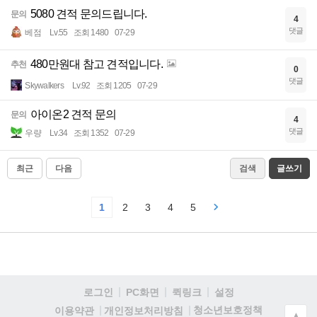
5080 견적 문의드립니다.
문의
4
댓글
베점
Lv.55
조회 1480
07-29
480만원대 참고 견적입니다.
추천
0
댓글
Skywalkers
Lv.92
조회 1205
07-29
아이온2 견적 문의
문의
4
댓글
우량
Lv.34
조회 1352
07-29
최근
다음
검색
글쓰기
1
2
3
4
5
로그인
PC화면
퀵링크
설정
청소년보호정책
이용약관
개인정보처리방침
▲