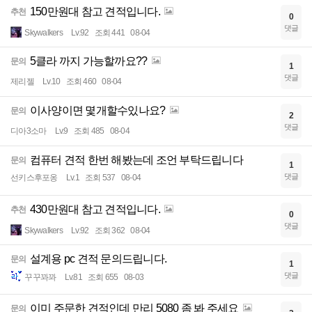
150만원대 참고 견적입니다.
추천
0
댓글
Skywalkers
Lv.92
조회 441
08-04
5클라 까지 가능할까요??
문의
1
댓글
제리젤
Lv.10
조회 460
08-04
이사양이면 몇개할수있나요?
문의
2
댓글
디아3소마
Lv.9
조회 485
08-04
컴퓨터 견적 한번 해봤는데 조언 부탁드립니다
문의
1
댓글
선키스후포옹
Lv.1
조회 537
08-04
430만원대 참고 견적입니다.
추천
0
댓글
Skywalkers
Lv.92
조회 362
08-04
설계용 pc 견적 문의드립니다.
문의
1
댓글
꾸꾸꽈꽈
Lv.81
조회 655
08-03
이미 주문한 견적인데 만리 5080 좀 봐 주세요
문의