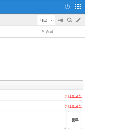
내글
공
검
글
지
색
인증글
on/off
쓰
기
새로고침
새로고침
등록