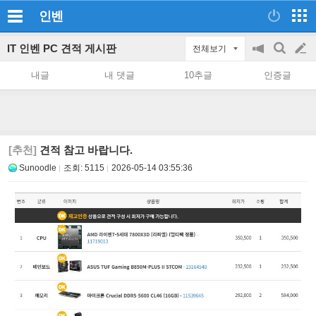
인벤
IT 인벤 PC 견적 게시판
전체보기
공
검
글
지
색
내글
내 댓글
10추글
인증글
on/off
쓰
기
[추천]
견적 참고 바랍니다.
Sunoodle
조회:
5115
2026-05-14 03:55:36