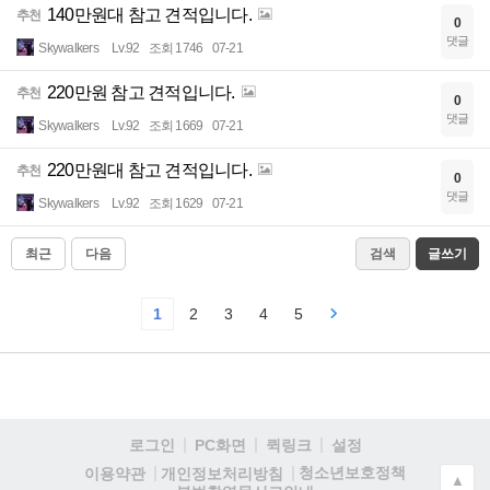
140만원대 참고 견적입니다.
추천
0
댓글
Skywalkers
Lv.92
조회 1746
07-21
220만원 참고 견적입니다.
추천
0
댓글
Skywalkers
Lv.92
조회 1669
07-21
220만원대 참고 견적입니다.
추천
0
댓글
Skywalkers
Lv.92
조회 1629
07-21
최근
다음
검색
글쓰기
1
2
3
4
5
로그인
PC화면
퀵링크
설정
청소년보호정책
이용약관
개인정보처리방침
▲