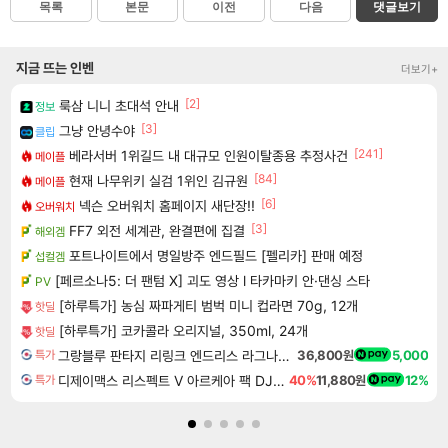
목록
본문
이전
다음
댓글보기
지금 뜨는 인벤
더보기+
[2]
룩삼 니니 초대석 안내
정보
[3]
그냥 안녕수야
클립
[241]
베라서버 1위길드 내 대규모 인원이탈종용 추정사건
메이플
[84]
현재 나무위키 실검 1위인 김규원
메이플
[6]
넥슨 오버워치 홈페이지 새단장!!
오버워치
[3]
FF7 외전 세계관, 완결편에 집결
해외겜
포트나이트에서 명일방주 엔드필드 [펠리카] 판매 예정
섭컬겜
[페르소나5: 더 팬텀 X] 괴도 영상 l 타카마키 안·댄싱 스타
PV
[하루특가] 농심 짜파게티 범벅 미니 컵라면 70g, 12개
핫딜
[하루특가] 코카콜라 오리지널, 350ml, 24개
핫딜
그랑블루 판타지 리링크 엔드리스 라그나로크 업그레이드 킷 Granblue Fantasy Relink Endless Ragnarok Upgrade Kit DLC
36,800원
5,000
특가
디제이맥스 리스펙트 V 아르케아 팩 DJMAX RESPECT V Arcaea Pack DLC
40%
11,880원
12%
특가