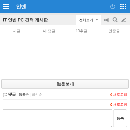
인벤
IT 인벤 PC 견적 게시판
전체보기
공
검
글
지
색
내글
내 댓글
10추글
인증글
on/off
쓰
기
[본문 보기]
댓글
등록순
|
최신순
새로고침
새로고침
등록