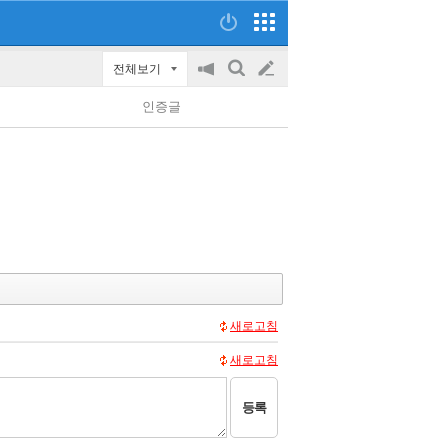
전체보기
공
검
글
지
색
인증글
on/off
쓰
기
새로고침
새로고침
등록