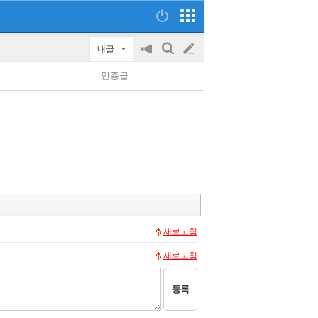
내글
공
검
글
지
색
인증글
on/off
쓰
기
새로고침
새로고침
등록